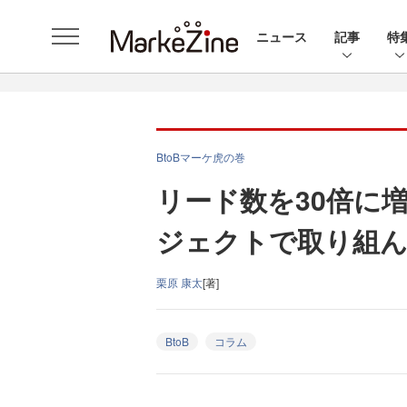
ニュース
記事
特
BtoBマーケ虎の巻
リード数を30倍に
ジェクトで取り組
栗原 康太
[著]
BtoB
コラム