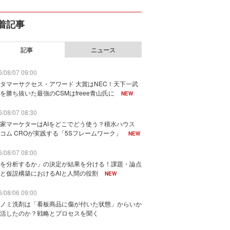
着記事
記事
ニュース
/08/07 09:00
タマーサクセス・アワード 大賞はNEC！天下一武
を勝ち抜いた最強のCSMはfreee青山氏に
NEW
/08/07 08:30
家マーケターはAIをどこでどう使う？積水ハウス
コム CROが実践する「5Sフレームワーク」
NEW
/08/07 08:00
を分析するか」の決定が結果を分ける！課題・論点
と仮説構築におけるAIと人間の役割
NEW
/08/06 09:00
ノミ洗剤は「看板商品に傷が付いた状態」からいか
活したのか？戦略とプロセスを聞く