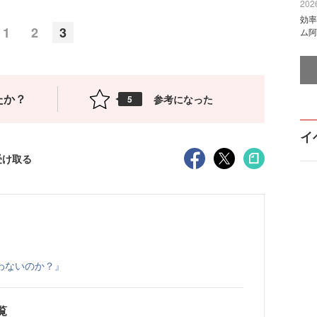
2026
効率
1
2
3
ム阿
たか？
参考になった
5
イ
受け取る
わないのか？』
覧