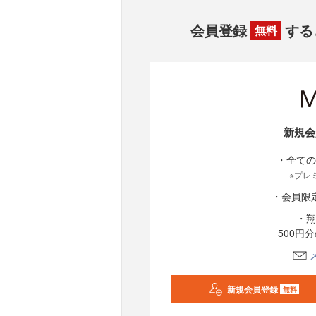
会員登録
する
無料
新規会
・全ての
※プレ
・会員限
・翔
500円
新規会員登録
無料