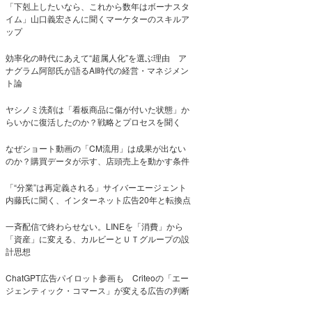
「下剋上したいなら、これから数年はボーナスタ
イム」山口義宏さんに聞くマーケターのスキルア
ップ
効率化の時代にあえて“超属人化”を選ぶ理由 ア
ナグラム阿部氏が語るAI時代の経営・マネジメン
ト論
ヤシノミ洗剤は「看板商品に傷が付いた状態」か
らいかに復活したのか？戦略とプロセスを聞く
なぜショート動画の「CM流用」は成果が出ない
のか？購買データが示す、店頭売上を動かす条件
「“分業”は再定義される」サイバーエージェント
内藤氏に聞く、インターネット広告20年と転換点
一斉配信で終わらせない。LINEを「消費」から
「資産」に変える、カルビーとＵＴグループの設
計思想
ChatGPT広告パイロット参画も Criteoの「エー
ジェンティック・コマース」が変える広告の判断