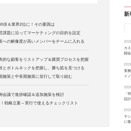
新
30倍＆業界2位に！その要因は
営課題に沿ってマーケティングの目的を設定
客への解像度が高いメンバーをチームに入れる
2026
カス
闘会
表的な顧客をリストアップ＆購買プロセスを把握
2026
状とボトルネックを把握し、勝ち筋を見つける
実務
期施策と中長期施策に並行して取り組む
イノ
2026
「何
例会議で進捗確認＆追加施策を検討
設計
い！戦略立案～実行で使えるチェックリスト
2026
ヤシ
に復