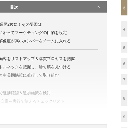
目次
3
＆業界2位に！その要因は
4
に沿ってマーケティングの目的を設定
解像度が高いメンバーをチームに入れる
5
顧客をリストアップ＆購買プロセスを把握
6
トルネックを把握し、勝ち筋を見つける
と中長期施策に並行して取り組む
7
で進捗確認＆追加施策を検討
8
略立案～実行で使えるチェックリスト
9