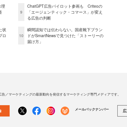
ぶ理
ChatGPT広告パイロット参画も Criteoの
経
9
「エージェンティック・コマース」が変え
る広告の判断
た状
瞬間認知では伝わらない。国産靴下ブラン
プロ
10
ドがSmartNewsで見つけた「ストーリーの
届け方」
広告／マーケティングの最新動向を発信するマーケティング専門メディアです。
メールバックナンバー
広
録