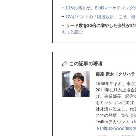
LTVの高さが、BtoBマーケティン
CVポイントの「階段設計」こそ、最
リード数を30倍に増やした会社が3
もっと読む
この記事の著者
栗原 康太（クリハラ
1988年生まれ、東
2011年にIT系上
げ。事業部長、経営
をミッションに掲げ
社才流を設立し、代
スでの登壇、宣伝会
Twitterアカウント（
h
ト(
https://www.faceb