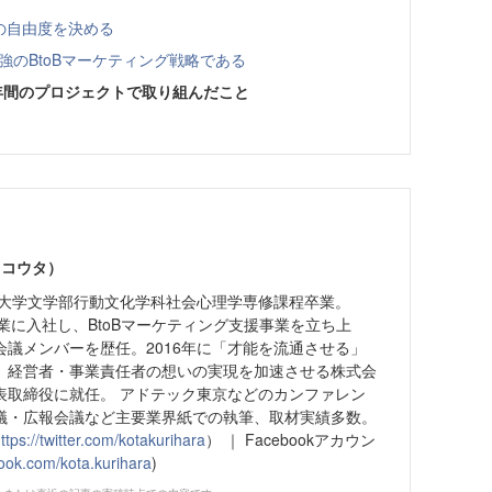
グの自由度を決める
強のBtoBマーケティング戦略である
年間のプロジェクトで取り組んだこと
 コウタ）
京大学文学部行動文化学科社会心理学専修課程卒業。
場企業に入社し、BtoBマーケティング支援事業を立ち上
会議メンバーを歴任。2016年に「才能を流通させる」
、経営者・事業責任者の想いの実現を加速させる株式会
表取締役に就任。 アドテック東京などのカンファレン
議・広報会議など主要業界紙での執筆、取材実績多数。
ttps://twitter.com/kotakurihara
） ｜ Facebookアカウン
ook.com/kota.kurihara
)