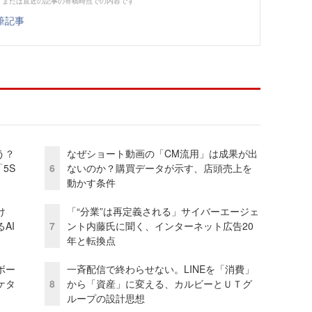
、または直近の記事の寄稿時点での内容です
筆記事
う？
なぜショート動画の「CM流用」は成果が出
5S
6
ないのか？購買データが示す、店頭売上を
動かす条件
け
「“分業”は再定義される」サイバーエージェ
AI
7
ント内藤氏に聞く、インターネット広告20
年と転換点
ボー
一斉配信で終わらせない。LINEを「消費」
ケタ
8
から「資産」に変える、カルビーとＵＴグ
ループの設計思想