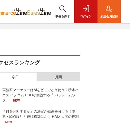
事例を探す
ログイン
新規
会員登録
クセスランキング
今日
月間
実務家マーケターはAIをどこでどう使う？積水ハ
ウス イノコム CROが実践する「5Sフレームワー
ク」
NEW
「何を分析するか」の決定が結果を分ける！課
題・論点設計と仮説構築におけるAIと人間の役割
NEW