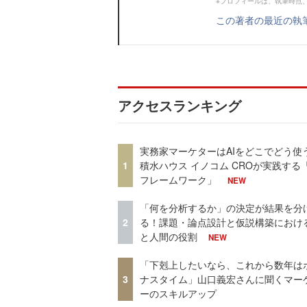
※プロフィールは、執筆時点
この著者の最近の執
アクセスランキング
実務家マーケターはAIをどこでどう使
1
積水ハウス イノコム CROが実践する「
フレームワーク」
NEW
「何を分析するか」の決定が結果を分
2
る！課題・論点設計と仮説構築における
と人間の役割
NEW
「下剋上したいなら、これから数年は
3
ナスタイム」山口義宏さんに聞くマー
ーのスキルアップ