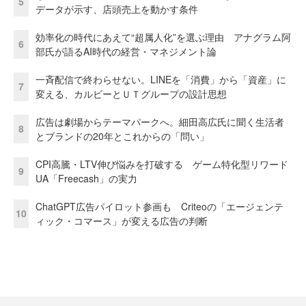
5
データが示す、店頭売上を動かす条件
効率化の時代にあえて“超属人化”を選ぶ理由 アナグラム阿
6
部氏が語るAI時代の経営・マネジメント論
一斉配信で終わらせない。LINEを「消費」から「資産」に
7
変える、カルビーとＵＴグループの設計思想
広告は劇場からテーマパークへ。細田高広氏に聞く生活者
8
とブランドの20年とこれからの「問い」
CPI高騰・LTV伸び悩みを打破する ゲーム特化型リワード
9
UA「Freecash」の実力
ChatGPT広告パイロット参画も Criteoの「エージェンテ
10
ィック・コマース」が変える広告の判断