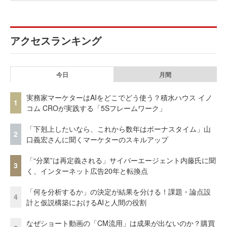
アクセスランキング
今日
月間
実務家マーケターはAIをどこでどう使う？積水ハウス イノ
1
コム CROが実践する「5Sフレームワーク」
「下剋上したいなら、これから数年はボーナスタイム」山
2
口義宏さんに聞くマーケターのスキルアップ
「“分業”は再定義される」サイバーエージェント内藤氏に聞
3
く、インターネット広告20年と転換点
「何を分析するか」の決定が結果を分ける！課題・論点設
4
計と仮説構築におけるAIと人間の役割
なぜショート動画の「CM流用」は成果が出ないのか？購買