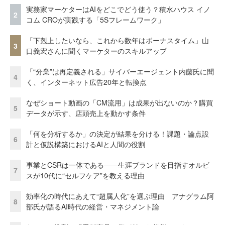
実務家マーケターはAIをどこでどう使う？積水ハウス イノ
2
コム CROが実践する「5Sフレームワーク」
「下剋上したいなら、これから数年はボーナスタイム」山
3
口義宏さんに聞くマーケターのスキルアップ
「“分業”は再定義される」サイバーエージェント内藤氏に聞
4
く、インターネット広告20年と転換点
なぜショート動画の「CM流用」は成果が出ないのか？購買
5
データが示す、店頭売上を動かす条件
「何を分析するか」の決定が結果を分ける！課題・論点設
6
計と仮説構築におけるAIと人間の役割
事業とCSRは一体である――生涯ブランドを目指すオルビ
7
スが10代に“セルフケア”を教える理由
効率化の時代にあえて“超属人化”を選ぶ理由 アナグラム阿
8
部氏が語るAI時代の経営・マネジメント論