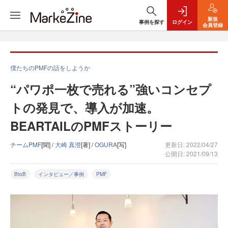
新規
事例を探す
ログイン
会員登録
僕たちのPMFの話をしようか
“パワポ一枚で売れる”強いコンセプ
トの発見で、導入が加速。
BEARTAILのPMFストーリー
チームPMF
[聞] /
大崎 真澄
[著] /
OGURA
[写]
更新日: 2022/04/27
公開日: 2021/09/13
BtoB
インタビュー／事例
PMF