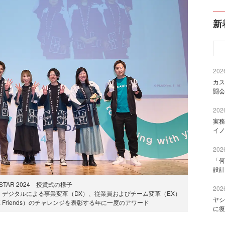
新
2026
カス
闘会
2026
実務
イノ
2026
「何
設計
 STAR 2024 授賞式の様子
2026
X）、デジタルによる事業変革（DX）、従業員およびチーム変革（EX）
ヤシ
E Friends）のチャレンジを表彰する年に一度のアワード
に復