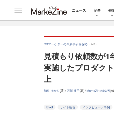
ニュース
記事
特
CXマーケターの革新事例を探る
（AD）
見積もり依頼数が1年
実施したプロダクト
上
和泉 ゆかり
[著] /
西川 節子
[写] /
MarkeZine編集部
[編
BtoB
サイト改善
インタビュー／事例