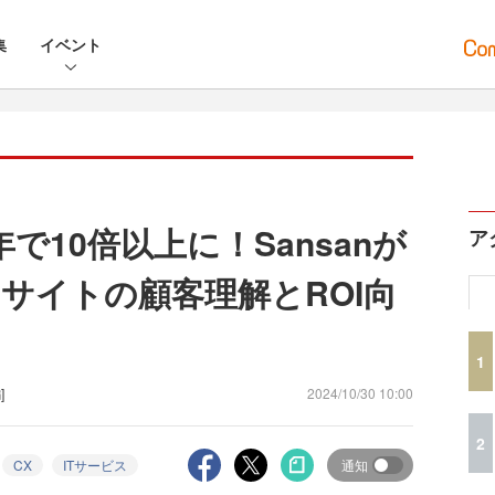
集
イベント
で10倍以上に！Sansanが
ア
サイトの顧客理解とROI向
1
]
2024/10/30 10:00
2
CX
ITサービス
通知