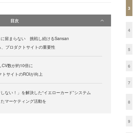
3
目次
4
に留まらない 挑戦し続けるSansan
ける、プロダクトサイトの重要性
5
しCV数が約10倍に
6
クトサイトのROIが向上
7
しない！」を解決した“イエローカード”システム
したマーケティング活動を
8
9