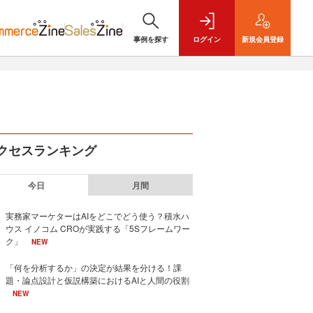
事例を探す
ログイン
新規
会員登録
クセスランキング
今日
月間
実務家マーケターはAIをどこでどう使う？積水ハ
ウス イノコム CROが実践する「5Sフレームワー
ク」
NEW
「何を分析するか」の決定が結果を分ける！課
題・論点設計と仮説構築におけるAIと人間の役割
NEW