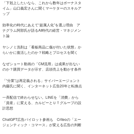
「下剋上したいなら、これから数年はボーナスタ
イム」山口義宏さんに聞くマーケターのスキルア
ップ
効率化の時代にあえて“超属人化”を選ぶ理由 ア
ナグラム阿部氏が語るAI時代の経営・マネジメン
ト論
ヤシノミ洗剤は「看板商品に傷が付いた状態」か
らいかに復活したのか？戦略とプロセスを聞く
なぜショート動画の「CM流用」は成果が出ない
のか？購買データが示す、店頭売上を動かす条件
「“分業”は再定義される」サイバーエージェント
内藤氏に聞く、インターネット広告20年と転換点
一斉配信で終わらせない。LINEを「消費」から
「資産」に変える、カルビーとＵＴグループの設
計思想
ChatGPT広告パイロット参画も Criteoの「エー
ジェンティック・コマース」が変える広告の判断