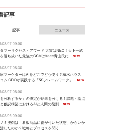
着記事
記事
ニュース
/08/07 09:00
タマーサクセス・アワード 大賞はNEC！天下一武
を勝ち抜いた最強のCSMはfreee青山氏に
NEW
/08/07 08:30
家マーケターはAIをどこでどう使う？積水ハウス
コム CROが実践する「5Sフレームワーク」
NEW
/08/07 08:00
を分析するか」の決定が結果を分ける！課題・論点
と仮説構築におけるAIと人間の役割
NEW
/08/06 09:00
ノミ洗剤は「看板商品に傷が付いた状態」からいか
活したのか？戦略とプロセスを聞く