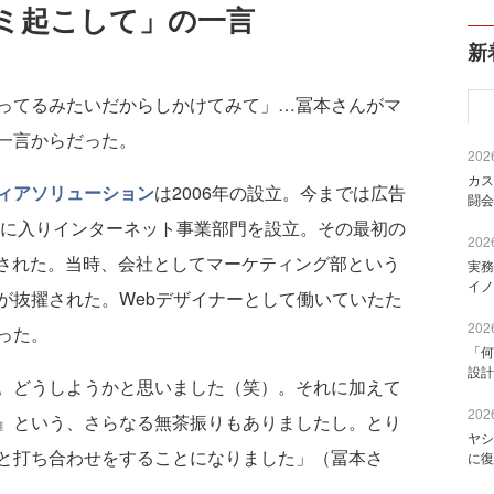
ミ起こして」の一言
新
ってるみたいだからしかけてみて」…冨本さんがマ
一言からだった。
2026
カス
ィアソリューション
は2006年の設立。今までは広告
闘会
年に入りインターネット事業部門を設立。その最初の
2026
開発された。当時、会社としてマーケティング部という
実務
イノ
が抜擢された。Webデザイナーとして働いていたた
2026
った。
「何
設計
。どうしようかと思いました（笑）。それに加えて
2026
』という、さらなる無茶振りもありましたし。とり
ヤシ
と打ち合わせをすることになりました」（冨本さ
に復