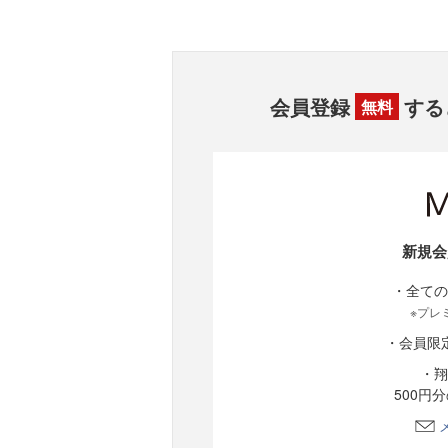
会員登録
する
無料
新規会
・全ての
※プレ
・会員限
・翔
500円