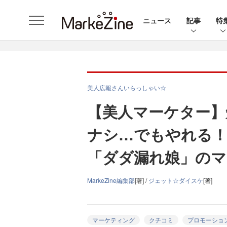
ニュース
記事
特
美人広報さんいらっしゃい☆
【美人マーケター】
ナシ…でもやれる
「ダダ漏れ娘」のマ
MarkeZine編集部
[著] /
ジェット☆ダイスケ
[著]
マーケティング
クチコミ
プロモーショ