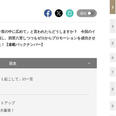
3
通知
4
世の中に広めて」と言われたらどうしますか？ 今回のイ
遇し、四苦八苦しつつもゼロからプロモーションを成功させ
5
た！【連載バックナンバー】
6
目次
7
コミ起こして」の一言
8
ストアップ
9
で大爆発！