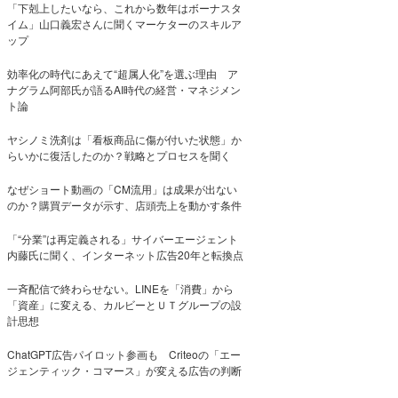
「下剋上したいなら、これから数年はボーナスタ
イム」山口義宏さんに聞くマーケターのスキルア
ップ
効率化の時代にあえて“超属人化”を選ぶ理由 ア
ナグラム阿部氏が語るAI時代の経営・マネジメン
ト論
ヤシノミ洗剤は「看板商品に傷が付いた状態」か
らいかに復活したのか？戦略とプロセスを聞く
なぜショート動画の「CM流用」は成果が出ない
のか？購買データが示す、店頭売上を動かす条件
「“分業”は再定義される」サイバーエージェント
内藤氏に聞く、インターネット広告20年と転換点
一斉配信で終わらせない。LINEを「消費」から
「資産」に変える、カルビーとＵＴグループの設
計思想
ChatGPT広告パイロット参画も Criteoの「エー
ジェンティック・コマース」が変える広告の判断