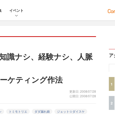
集
イベント
知識ナシ、経験ナシ、人脈
ア
！
ーケティング作法
1
更新日: 2008/07/28
公開日: 2008/07/28
2
ン
トミモトリエ
ダダ漏れ娘
ジェット☆ダイスケ