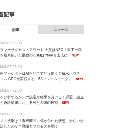
着記事
記事
ニュース
/08/07 09:00
タマーサクセス・アワード 大賞はNEC！天下一武
を勝ち抜いた最強のCSMはfreee青山氏に
NEW
/08/07 08:30
家マーケターはAIをどこでどう使う？積水ハウス
コム CROが実践する「5Sフレームワーク」
NEW
/08/07 08:00
を分析するか」の決定が結果を分ける！課題・論点
と仮説構築におけるAIと人間の役割
NEW
/08/06 09:00
ノミ洗剤は「看板商品に傷が付いた状態」からいか
活したのか？戦略とプロセスを聞く