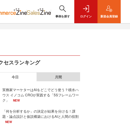
事例を探す
ログイン
新規
会員登録
クセスランキング
今日
月間
実務家マーケターはAIをどこでどう使う？積水ハ
ウス イノコム CROが実践する「5Sフレームワー
ク」
NEW
「何を分析するか」の決定が結果を分ける！課
題・論点設計と仮説構築におけるAIと人間の役割
NEW