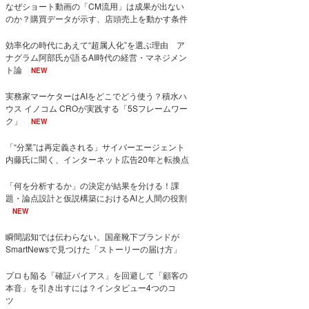
なぜショート動画の「CM流用」は成果が出ない
のか？購買データが示す、店頭売上を動かす条件
効率化の時代にあえて“超属人化”を選ぶ理由 ア
ナグラム阿部氏が語るAI時代の経営・マネジメン
ト論
NEW
実務家マーケターはAIをどこでどう使う？積水ハ
ウス イノコム CROが実践する「5Sフレームワー
ク」
NEW
「“分業”は再定義される」サイバーエージェント
内藤氏に聞く、インターネット広告20年と転換点
「何を分析するか」の決定が結果を分ける！課
題・論点設計と仮説構築におけるAIと人間の役割
NEW
瞬間認知では伝わらない。国産靴下ブランドが
SmartNewsで見つけた「ストーリーの届け方」
プロも陥る「確証バイアス」を回避して「顧客の
本音」を引き出すには？インタビュー4つのコ
ツ