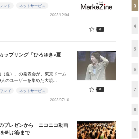
3
レンド
ネットサービス
2008/12/04
4
0
5
カップリング「ひろゆき×夏
6
（夏）」の発表会が、東京ドーム
0人のユーザーを集めた大規...
7
0
ワンゴ
ネットサービス
2008/07/10
8
のプレゼンから ニコニコ動画
9
」を叫ぶ姿まで