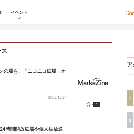
集
イベント
ース
ア
ンの場を、「ニコニコ広場」オ
2008/12/24
1
0
2
は24時間開放広場や個人生放送