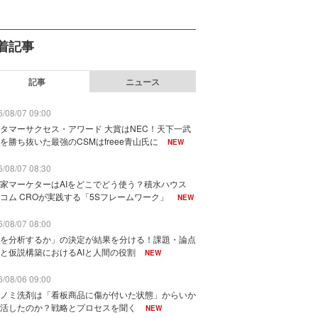
着記事
記事
ニュース
/08/07 09:00
タマーサクセス・アワード 大賞はNEC！天下一武
を勝ち抜いた最強のCSMはfreee青山氏に
NEW
/08/07 08:30
家マーケターはAIをどこでどう使う？積水ハウス
コム CROが実践する「5Sフレームワーク」
NEW
/08/07 08:00
を分析するか」の決定が結果を分ける！課題・論点
と仮説構築におけるAIと人間の役割
NEW
/08/06 09:00
ノミ洗剤は「看板商品に傷が付いた状態」からいか
活したのか？戦略とプロセスを聞く
NEW