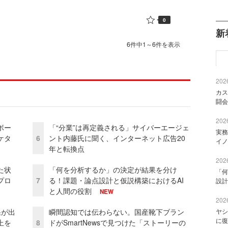
0
新
6件中1～6件を表示
2026
カス
闘会
2026
ボー
「“分業”は再定義される」サイバーエージェ
実務
ケタ
6
ント内藤氏に聞く、インターネット広告20
イノ
年と転換点
2026
た状
「何を分析するか」の決定が結果を分け
「何
プロ
7
る！課題・論点設計と仮説構築におけるAI
設計
と人間の役割
NEW
2026
果が出
瞬間認知では伝わらない。国産靴下ブラン
ヤシ
に復
上を
8
ドがSmartNewsで見つけた「ストーリーの