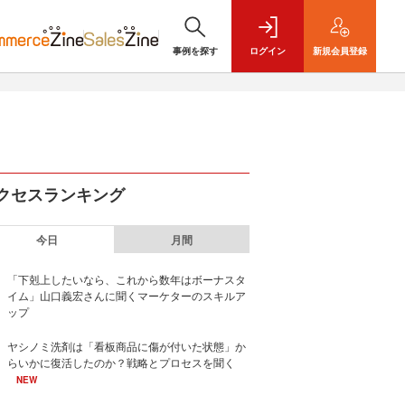
事例を探す
ログイン
新規
会員登録
クセスランキング
今日
月間
「下剋上したいなら、これから数年はボーナスタ
イム」山口義宏さんに聞くマーケターのスキルア
ップ
ヤシノミ洗剤は「看板商品に傷が付いた状態」か
らいかに復活したのか？戦略とプロセスを聞く
NEW