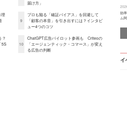
届け方」
2026
効率
ぶ理
プロも陥る「確証バイアス」を回避して
ム阿
経
9
「顧客の本音」を引き出すには？インタビ
ュー4つのコツ
う？
ChatGPT広告パイロット参画も Criteoの
5S
10
「エージェンティック・コマース」が変え
る広告の判断
イ