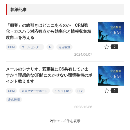
執筆記事
「顧客」の線引きはどこにあるのか CRM強
化・カスハラ対応観点から効率化と情報収集精
度向上を考える
0
CRM
コールセンター
AI
定点観測
2024/06/07
メールのシナリオ、変更後にCS共有していま
すか？理想的なCRMに欠かせない環境整備のポ
イント教えます
0
CRM
カスタマーサポート
チャットbot
LTV
定点観測
2023/12/26
2件中1～2件を表示