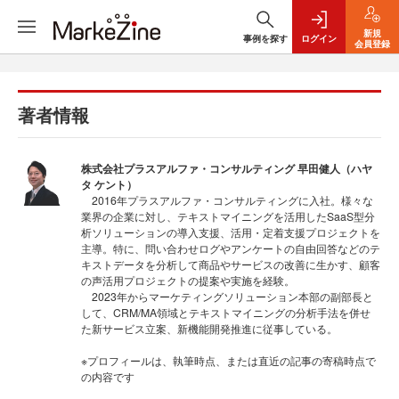
新規
事例を探す
ログイン
会員登録
著者情報
株式会社プラスアルファ・コンサルティング 早田健人（ハヤ
タ ケント）
2016年プラスアルファ・コンサルティングに入社。様々な
業界の企業に対し、テキストマイニングを活用したSaaS型分
析ソリューションの導入支援、活用・定着支援プロジェクトを
主導。特に、問い合わせログやアンケートの自由回答などのテ
キストデータを分析して商品やサービスの改善に生かす、顧客
の声活用プロジェクトの提案や実施を経験。
2023年からマーケティングソリューション本部の副部長と
して、CRM/MA領域とテキストマイニングの分析手法を併せ
た新サービス立案、新機能開発推進に従事している。
※プロフィールは、執筆時点、または直近の記事の寄稿時点で
の内容です