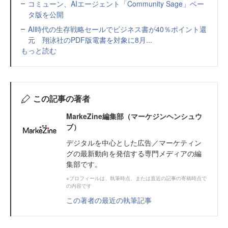
コミューン、AIエージェント「Community Sage」ベー
タ版を公開
AI時代の生存戦略セールでビジネス書が40％ポイント還
元 翔泳社のPDF版電書を対象に8月...
もっと読む
この記事の著者
MarkeZine編集部（マーケジンヘンシュウ
ブ）
デジタルを中心とした広告／マーケティン
グの最新動向を発信する専門メディアの編
集部です。
※プロフィールは、執筆時点、または直近の記事の寄稿時点で
の内容です
この著者の最近の執筆記事