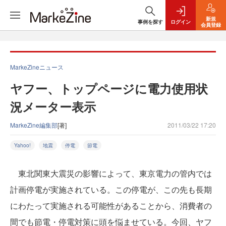
新規
事例を探す
ログイン
会員登録
MarkeZineニュース
ヤフー、トップページに電力使用状
況メーター表示
MarkeZine編集部
[著]
2011/03/22 17:20
Yahoo!
地震
停電
節電
東北関東大震災の影響によって、東京電力の管内では
計画停電が実施されている。この停電が、この先も長期
にわたって実施される可能性があることから、消費者の
間でも節電・停電対策に頭を悩ませている。今回、ヤフ