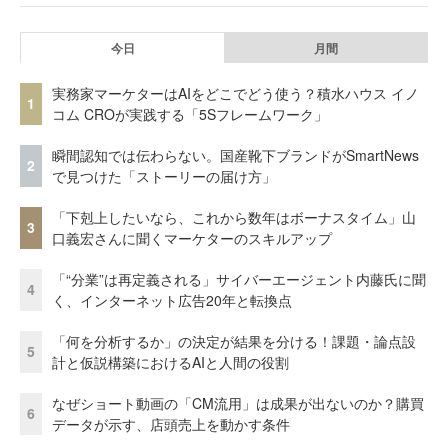
今日
月間
実務家マーケターはAIをどこでどう使う？積水ハウス イノ
1
コム CROが実践する「5Sフレームワーク」
瞬間認知では伝わらない。国産靴下ブランドがSmartNews
2
で見つけた「ストーリーの届け方」
「下剋上したいなら、これから数年はボーナスタイム」山
3
口義宏さんに聞くマーケターのスキルアップ
「“分業”は再定義される」サイバーエージェント内藤氏に聞
4
く、インターネット広告20年と転換点
「何を分析するか」の決定が結果を分ける！課題・論点設
5
計と仮説構築におけるAIと人間の役割
なぜショート動画の「CM流用」は成果が出ないのか？購買
6
データが示す、店頭売上を動かす条件