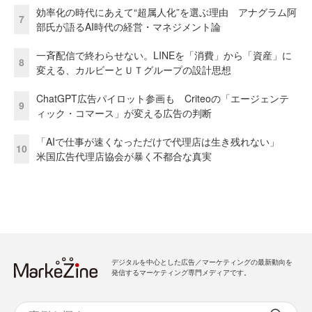
効率化の時代にあえて“超属人化”を選ぶ理由 アナグラム阿
7
部氏が語るAI時代の経営・マネジメント論
一斉配信で終わらせない。LINEを「消費」から「資産」に
8
変える、カルビーとＵＴグループの設計思想
ChatGPT広告パイロット参画も Criteoの「エージェンテ
9
ィック・コマース」が変える広告の判断
「AIで仕事が速くなっただけで代理店は生き残れない」
10
米国広告代理店協会が暴く不都合な真実
デジタルを中心とした広告／マーケティングの最新動向を
発信するマーケティング専門メディアです。