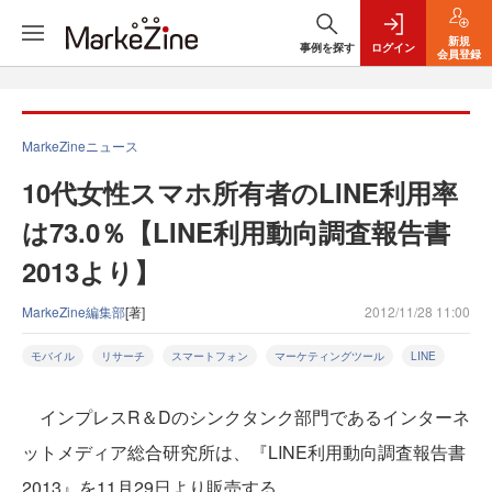
新規
事例を探す
ログイン
会員登録
MarkeZineニュース
10代女性スマホ所有者のLINE利用率
は73.0％【LINE利用動向調査報告書
2013より】
MarkeZine編集部
[著]
2012/11/28 11:00
モバイル
リサーチ
スマートフォン
マーケティングツール
LINE
インプレスR＆Dのシンクタンク部門であるインターネ
ットメディア総合研究所は、『LINE利用動向調査報告書
2013』を11月29日より販売する。