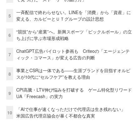
一斉配信で終わらせない。LINEを「消費」から「資産」に
5
変える、カルビーとＵＴグループの設計思想
“競技”から“産業”へ。新興スポーツ「ピックルボール」の立
6
ち上げに学ぶ市場形成戦略
ChatGPT広告パイロット参画も Criteoの「エージェンテ
7
ィック・コマース」が変える広告の判断
事業とCSRは一体である――生涯ブランドを目指すオルビ
8
スが10代に“セルフケア”を教える理由
CPI高騰・LTV伸び悩みを打破する ゲーム特化型リワード
9
UA「Freecash」の実力
「AIで仕事が速くなっただけで代理店は生き残れない」
10
米国広告代理店協会が暴く不都合な真実