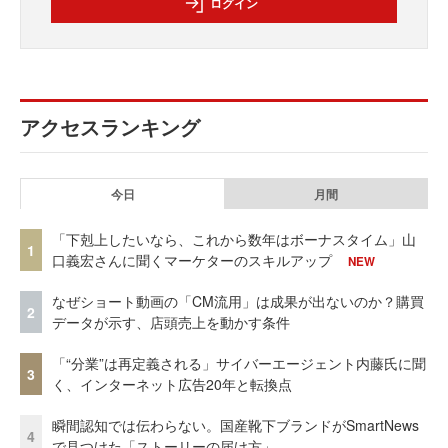
ログイン
アクセスランキング
今日
月間
「下剋上したいなら、これから数年はボーナスタイム」山
1
口義宏さんに聞くマーケターのスキルアップ
NEW
なぜショート動画の「CM流用」は成果が出ないのか？購買
2
データが示す、店頭売上を動かす条件
「“分業”は再定義される」サイバーエージェント内藤氏に聞
3
く、インターネット広告20年と転換点
瞬間認知では伝わらない。国産靴下ブランドがSmartNews
4
で見つけた「ストーリーの届け方」