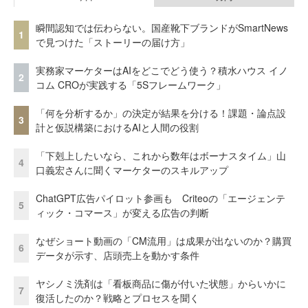
瞬間認知では伝わらない。国産靴下ブランドがSmartNews
1
で見つけた「ストーリーの届け方」
実務家マーケターはAIをどこでどう使う？積水ハウス イノ
2
コム CROが実践する「5Sフレームワーク」
「何を分析するか」の決定が結果を分ける！課題・論点設
3
計と仮説構築におけるAIと人間の役割
「下剋上したいなら、これから数年はボーナスタイム」山
4
口義宏さんに聞くマーケターのスキルアップ
ChatGPT広告パイロット参画も Criteoの「エージェンテ
5
ィック・コマース」が変える広告の判断
なぜショート動画の「CM流用」は成果が出ないのか？購買
6
データが示す、店頭売上を動かす条件
ヤシノミ洗剤は「看板商品に傷が付いた状態」からいかに
7
復活したのか？戦略とプロセスを聞く