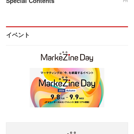
Special Contents
PR
イベント