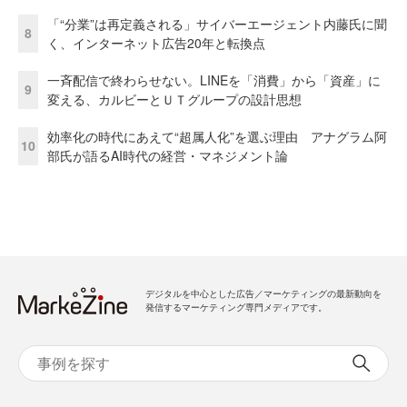
「“分業”は再定義される」サイバーエージェント内藤氏に聞
8
く、インターネット広告20年と転換点
一斉配信で終わらせない。LINEを「消費」から「資産」に
9
変える、カルビーとＵＴグループの設計思想
効率化の時代にあえて“超属人化”を選ぶ理由 アナグラム阿
10
部氏が語るAI時代の経営・マネジメント論
デジタルを中心とした広告／マーケティングの最新動向を
発信するマーケティング専門メディアです。