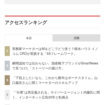
アクセスランキング
今日
月間
実務家マーケターはAIをどこでどう使う？積水ハウス イノ
1
コム CROが実践する「5Sフレームワーク」
瞬間認知では伝わらない。国産靴下ブランドがSmartNews
2
で見つけた「ストーリーの届け方」
「下剋上したいなら、これから数年はボーナスタイム」山
3
口義宏さんに聞くマーケターのスキルアップ
「“分業”は再定義される」サイバーエージェント内藤氏に聞
4
く、インターネット広告20年と転換点