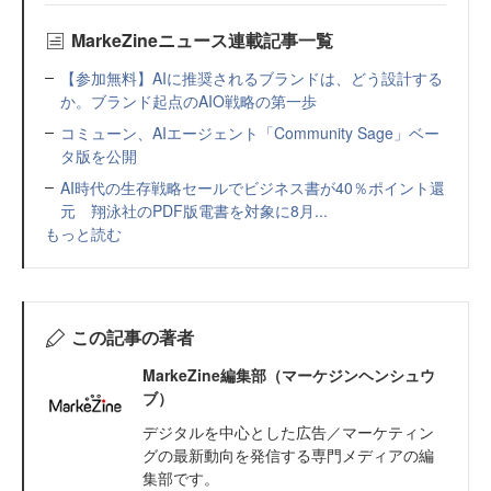
MarkeZineニュース連載記事一覧
【参加無料】AIに推奨されるブランドは、どう設計する
か。ブランド起点のAIO戦略の第一歩
コミューン、AIエージェント「Community Sage」ベー
タ版を公開
AI時代の生存戦略セールでビジネス書が40％ポイント還
元 翔泳社のPDF版電書を対象に8月...
もっと読む
この記事の著者
MarkeZine編集部（マーケジンヘンシュウ
ブ）
デジタルを中心とした広告／マーケティン
グの最新動向を発信する専門メディアの編
集部です。