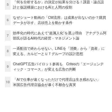
「何を分析するか」の決定が結果を分ける！課題・論点設
5
計と仮説構築におけるAIと人間の役割
なぜショート動画の「CM流用」は成果が出ないのか？購買
6
データが示す、店頭売上を動かす条件
効率化の時代にあえて“超属人化”を選ぶ理由 アナグラム阿
7
部氏が語るAI時代の経営・マネジメント論
一斉配信で終わらせない。LINEを「消費」から「資産」に
8
変える、カルビーとＵＴグループの設計思想
ChatGPT広告パイロット参画も Criteoの「エージェンテ
9
ィック・コマース」が変える広告の判断
「AIで仕事が速くなっただけで代理店は生き残れない」
10
米国広告代理店協会が暴く不都合な真実