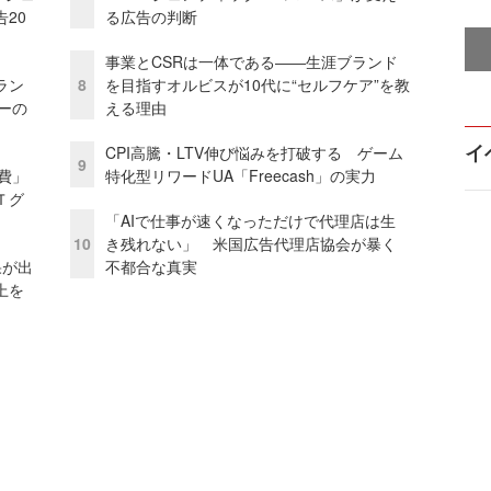
20
る広告の判断
事業とCSRは一体である――生涯ブランド
ラン
8
を目指すオルビスが10代に“セルフケア”を教
リーの
える理由
イ
CPI高騰・LTV伸び悩みを打破する ゲーム
9
費」
特化型リワードUA「Freecash」の実力
Ｔグ
「AIで仕事が速くなっただけで代理店は生
10
き残れない」 米国広告代理店協会が暴く
果が出
不都合な真実
上を