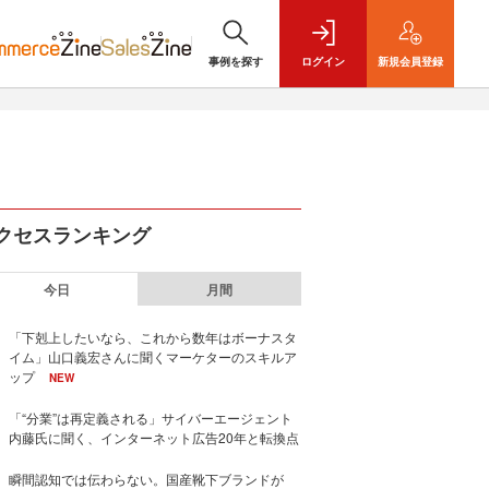
事例を探す
ログイン
新規
会員登録
クセスランキング
今日
月間
「下剋上したいなら、これから数年はボーナスタ
イム」山口義宏さんに聞くマーケターのスキルア
ップ
NEW
「“分業”は再定義される」サイバーエージェント
内藤氏に聞く、インターネット広告20年と転換点
瞬間認知では伝わらない。国産靴下ブランドが