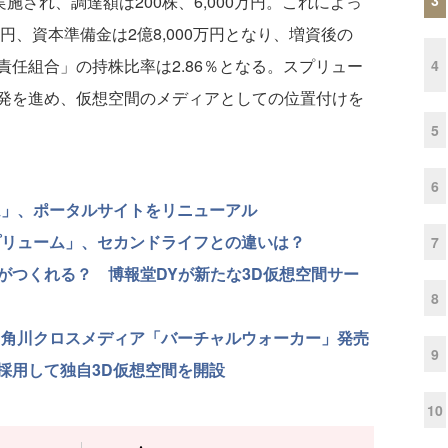
され、調達額は200株、6,000万円。これによっ
円、資本準備金は2億8,000万円となり、増資後の
任組合」の持株比率は2.86％となる。スプリュー
4
発を進め、仮想空間のメディアとしての位置付けを
5
6
ム」、ポータルサイトをリニューアル
プリューム」、セカンドライフとの違いは？
7
がつくれる？ 博報堂DYが新たな3D仮想空間サー
8
、角川クロスメディア「バーチャルウォーカー」発売
9
採用して独自3D仮想空間を開設
10