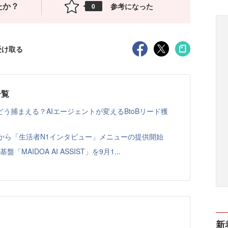
たか？
参考になった
0
受け取る
一覧
う捕まえる？AIエージェントが変えるBtoBリード獲
ト」から「生活者N1インタビュー」メニューの提供開始
「MAIDOA AI ASSIST」を9月1...
新