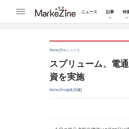
ニュース
記事
特
MarkeZineニュース
スプリューム、電通
資を実施
MarkeZine編集部
[著]