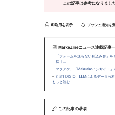
この記事は参考になりまし
印刷用を表示
プッシュ通知を
MarkeZineニュース連載記事
「フォームを送らない見込み客」をど
得【...
マクアケ、「Makuakeインサイ
丸紅I-DIGIO、LLMによるデータ分析基盤
もっと読む
この記事の著者