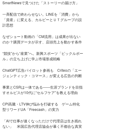
SmartNewsで見つけた「ストーリーの届け方」
一斉配信で終わらせない。LINEを「消費」から
「資産」に変える、カルビーとＵＴグループの設
計思想
なぜショート動画の「CM流用」は成果が出ない
のか？購買データが示す、店頭売上を動かす条件
“競技”から“産業”へ。新興スポーツ「ピックルボー
ル」の立ち上げに学ぶ市場形成戦略
ChatGPT広告パイロット参画も Criteoの「エー
ジェンティック・コマース」が変える広告の判断
事業とCSRは一体である――生涯ブランドを目指
すオルビスが10代に“セルフケア”を教える理由
CPI高騰・LTV伸び悩みを打破する ゲーム特化
型リワードUA「Freecash」の実力
「AIで仕事が速くなっただけで代理店は生き残れ
ない」 米国広告代理店協会が暴く不都合な真実