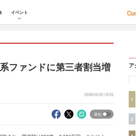
集
イベント
系ファンドに第三者割当増
ア
2008/02/29 16:35
1
通知
2
3