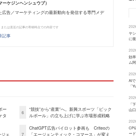
部（マーケジンヘンシュウブ）
た広告／マーケティングの最新動向を発信する専門メデ
2026
、または直近の記事の寄稿時点での内容です
ヤシ
筆記事
に復
2026
効率
ム阿
2026
AI
「Y
2026
「下
ボー
“競技”から“産業”へ。新興スポーツ「ピック
山口
6
ケタ
ルボール」の立ち上げに学ぶ市場形成戦略
2026
ChatGPT広告パイロット参画も Criteoの
CP
ード
ージェ
7
「エージェンティック・コマース」が変え