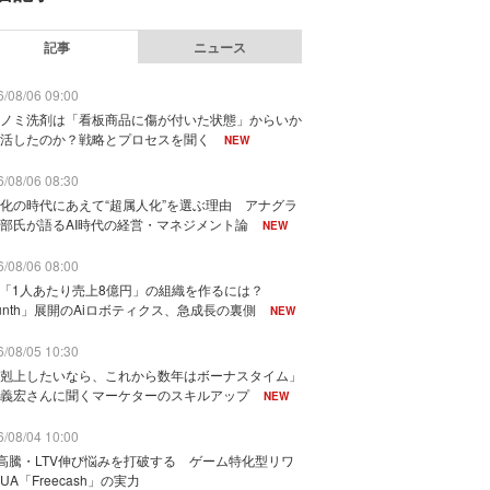
記事
ニュース
/08/06 09:00
ノミ洗剤は「看板商品に傷が付いた状態」からいか
活したのか？戦略とプロセスを聞く
NEW
/08/06 08:30
化の時代にあえて“超属人化”を選ぶ理由 アナグラ
部氏が語るAI時代の経営・マネジメント論
NEW
/08/06 08:00
で「1人あたり売上8億円」の組織を作るには？
unth」展開のAiロボティクス、急成長の裏側
NEW
/08/05 10:30
剋上したいなら、これから数年はボーナスタイム」
義宏さんに聞くマーケターのスキルアップ
NEW
/08/04 10:00
I高騰・LTV伸び悩みを打破する ゲーム特化型リワ
UA「Freecash」の実力