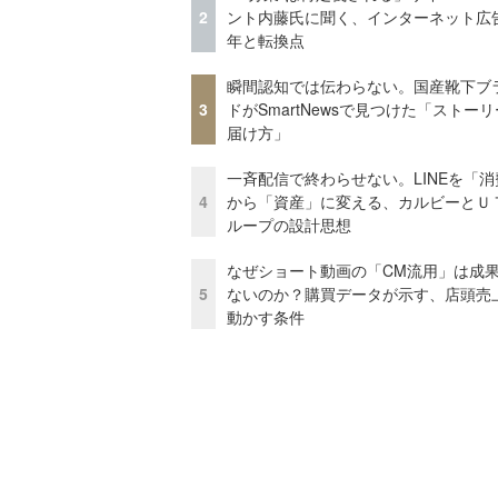
2
ント内藤氏に聞く、インターネット広告
年と転換点
瞬間認知では伝わらない。国産靴下ブ
3
ドがSmartNewsで見つけた「ストー
届け方」
一斉配信で終わらせない。LINEを「消
4
から「資産」に変える、カルビーとＵ
ループの設計思想
なぜショート動画の「CM流用」は成
5
ないのか？購買データが示す、店頭売
動かす条件