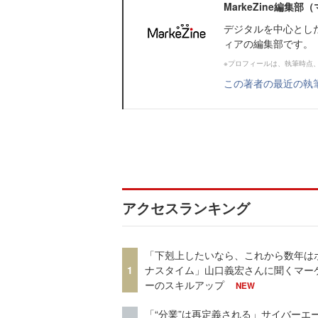
MarkeZine編集
デジタルを中心とし
ィアの編集部です。
※プロフィールは、執筆時点
この著者の最近の執
アクセスランキング
「下剋上したいなら、これから数年は
1
ナスタイム」山口義宏さんに聞くマー
ーのスキルアップ
NEW
「“分業”は再定義される」サイバーエ