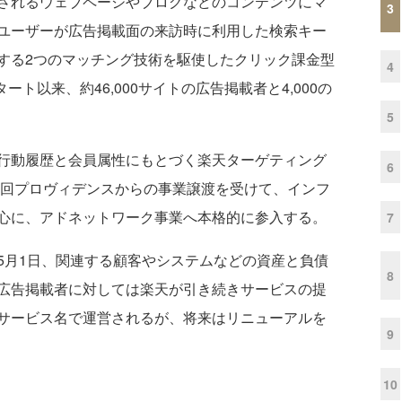
されるウェブページやブログなどのコンテンツにマ
3
ユーザーが広告掲載面の来訪時に利用した検索キー
する2つのマッチング技術を駆使したクリック課金型
4
ート以来、約46,000サイトの広告掲載者と4,000の
5
行動履歴と会員属性にもとづく楽天ターゲティング
6
今回プロヴィデンスからの事業譲渡を受けて、インフ
心に、アドネットワーク事業へ本格的に参入する。
7
月1日、関連する顧客やシステムなどの資産と負債
8
広告掲載者に対しては楽天が引き続きサービスの提
サービス名で運営されるが、将来はリニューアルを
9
10