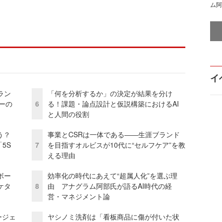
ム阿
イ
ラン
「何を分析するか」の決定が結果を分け
リーの
6
る！課題・論点設計と仮説構築におけるAI
と人間の役割
う？
事業とCSRは一体である――生涯ブランド
5S
7
を目指すオルビスが10代に“セルフケア”を教
える理由
ボー
効率化の時代にあえて“超属人化”を選ぶ理
ケタ
8
由 アナグラム阿部氏が語るAI時代の経
営・マネジメント論
ージェ
ヤシノミ洗剤は「看板商品に傷が付いた状