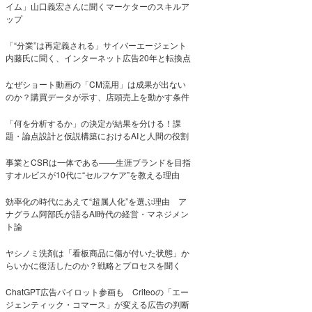
イム」山口義宏さんに聞くマーケターのスキルア
ップ
「“分業”は再定義される」サイバーエージェント
内藤氏に聞く、インターネット広告20年と転換点
なぜショート動画の「CM流用」は成果が出ない
のか？購買データが示す、店頭売上を動かす条件
「何を分析するか」の決定が結果を分ける！課
題・論点設計と仮説構築におけるAIと人間の役割
事業とCSRは一体である――生涯ブランドを目指
すオルビスが10代に“セルフケア”を教える理由
効率化の時代にあえて“超属人化”を選ぶ理由 ア
ナグラム阿部氏が語るAI時代の経営・マネジメン
ト論
ヤシノミ洗剤は「看板商品に傷が付いた状態」か
らいかに復活したのか？戦略とプロセスを聞く
ChatGPT広告パイロット参画も Criteoの「エー
ジェンティック・コマース」が変える広告の判断