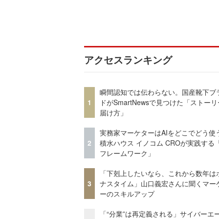
アクセスランキング
瞬間認知では伝わらない。国産靴下ブ
1
ドがSmartNewsで見つけた「ストー
届け方」
実務家マーケターはAIをどこでどう使
2
積水ハウス イノコム CROが実践する「
フレームワーク」
「下剋上したいなら、これから数年は
3
ナスタイム」山口義宏さんに聞くマー
ーのスキルアップ
「“分業”は再定義される」サイバーエ