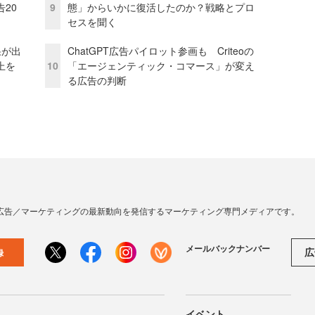
20
9
態」からいかに復活したのか？戦略とプロ
セスを聞く
果が出
ChatGPT広告パイロット参画も Criteoの
上を
10
「エージェンティック・コマース」が変え
る広告の判断
広告／マーケティングの最新動向を発信するマーケティング専門メディアです。
メールバックナンバー
広
録
イベント