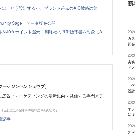
新
ドは、どう設計するか。ブランド起点のAIO戦略の第一
nity Sage」ベータ版を公開
書が40％ポイント還元 翔泳社のPDF版電書を対象に8
2026
カス
闘会
2026
実務
イノ
2026
「何
部（マーケジンヘンシュウブ）
設計
た広告／マーケティングの最新動向を発信する専門メデ
2026
ヤシ
、または直近の記事の寄稿時点での内容です
に復
筆記事
2026
効率