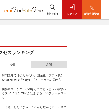
事例を探す
ログイン
新規
会員登録
クセスランキング
今日
月間
瞬間認知では伝わらない。国産靴下ブランドが
SmartNewsで見つけた「ストーリーの届け方」
実務家マーケターはAIをどこでどう使う？積水ハ
ウス イノコム CROが実践する「5Sフレームワー
ク」
「下剋上したいなら、これから数年はボーナスタ