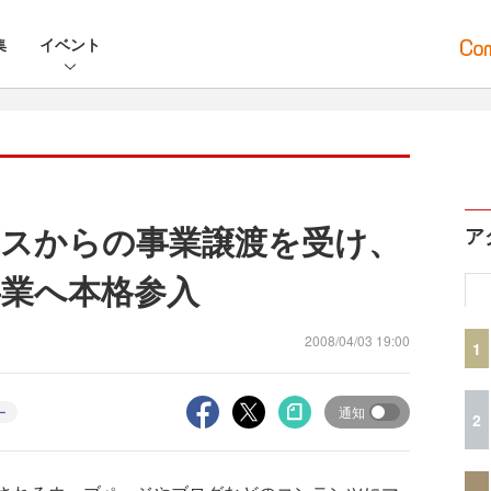
集
イベント
スからの事業譲渡を受け、
ア
業へ本格参入
2008/04/03 19:00
1
ー
通知
2