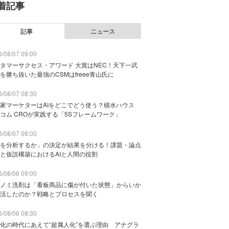
着記事
記事
ニュース
/08/07 09:00
タマーサクセス・アワード 大賞はNEC！天下一武
を勝ち抜いた最強のCSMはfreee青山氏に
/08/07 08:30
家マーケターはAIをどこでどう使う？積水ハウス
コム CROが実践する「5Sフレームワーク」
/08/07 08:00
を分析するか」の決定が結果を分ける！課題・論点
と仮説構築におけるAIと人間の役割
/08/06 09:00
ノミ洗剤は「看板商品に傷が付いた状態」からいか
活したのか？戦略とプロセスを聞く
/08/06 08:30
化の時代にあえて“超属人化”を選ぶ理由 アナグラ