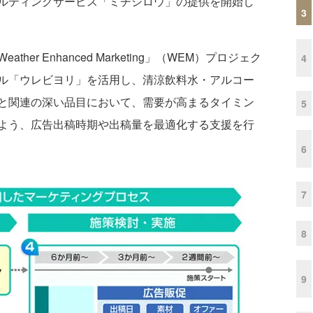
ルティングサービス「ミチシロウ」の提供を開始し
3
r Enhanced Marketing」（WEM）プロジェク
4
ル「ウレビヨリ」を活用し、清涼飲料水・アルコー
と関連の深い品目において、需要が高まるタイミン
5
よう、広告出稿時期や出稿量を最適化する支援を行
6
7
8
9