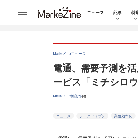
ニュース
記事
特
MarkeZineニュース
電通、需要予測を活
ービス「ミチシロウ
MarkeZine編集部
[著]
ニュース
データドリブン
業務効率化