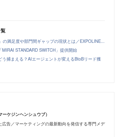
一覧
の満足度や部門間ギャップの現状とは／EXPOLINE...
AI STANDARD SWITCH」提供開始
う捕まえる？AIエージェントが変えるBtoBリード獲
部（マーケジンヘンシュウブ）
た広告／マーケティングの最新動向を発信する専門メデ