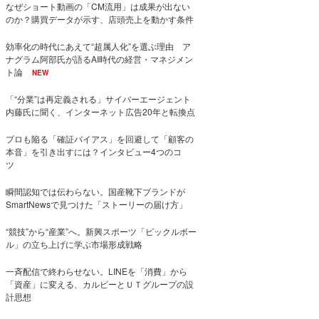
なぜショート動画の「CM流用」は成果が出ない
のか？購買データが示す、店頭売上を動かす条件
効率化の時代にあえて“超属人化”を選ぶ理由 ア
ナグラム阿部氏が語るAI時代の経営・マネジメン
ト論
NEW
「“分業”は再定義される」サイバーエージェント
内藤氏に聞く、インターネット広告20年と転換点
プロも陥る「確証バイアス」を回避して「顧客の
本音」を引き出すには？インタビュー4つのコ
ツ
瞬間認知では伝わらない。国産靴下ブランドが
SmartNewsで見つけた「ストーリーの届け方」
“競技”から“産業”へ。新興スポーツ「ピックルボー
ル」の立ち上げに学ぶ市場形成戦略
一斉配信で終わらせない。LINEを「消費」から
「資産」に変える、カルビーとＵＴグループの設
計思想