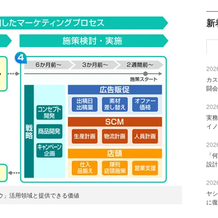
新
2026
カス
闘会
2026
実務
イノ
2026
「何
設計
2026
ヤシ
ウ」活用領域と提供できる価値
に復