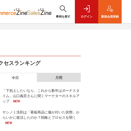
事例を探す
ログイン
新規
会員登録
クセスランキング
今日
月間
「下剋上したいなら、これから数年はボーナスタ
イム」山口義宏さんに聞くマーケターのスキルア
ップ
NEW
ヤシノミ洗剤は「看板商品に傷が付いた状態」か
らいかに復活したのか？戦略とプロセスを聞く
NEW