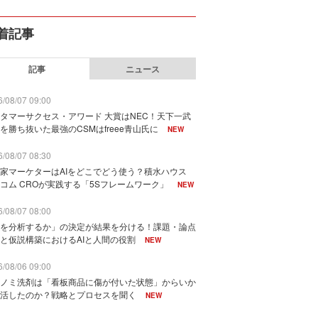
着記事
記事
ニュース
/08/07 09:00
タマーサクセス・アワード 大賞はNEC！天下一武
を勝ち抜いた最強のCSMはfreee青山氏に
NEW
/08/07 08:30
家マーケターはAIをどこでどう使う？積水ハウス
コム CROが実践する「5Sフレームワーク」
NEW
/08/07 08:00
を分析するか」の決定が結果を分ける！課題・論点
と仮説構築におけるAIと人間の役割
NEW
/08/06 09:00
ノミ洗剤は「看板商品に傷が付いた状態」からいか
活したのか？戦略とプロセスを聞く
NEW