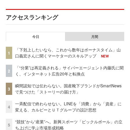
アクセスランキング
今日
月間
「下剋上したいなら、これから数年はボーナスタイム」山
1
口義宏さんに聞くマーケターのスキルアップ
NEW
「“分業”は再定義される」サイバーエージェント内藤氏に聞
2
く、インターネット広告20年と転換点
瞬間認知では伝わらない。国産靴下ブランドがSmartNews
3
で見つけた「ストーリーの届け方」
一斉配信で終わらせない。LINEを「消費」から「資産」に
4
変える、カルビーとＵＴグループの設計思想
“競技”から“産業”へ。新興スポーツ「ピックルボール」の立
5
ち上げに学ぶ市場形成戦略