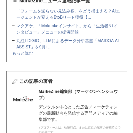
MarkeZineニュース連載記事一覧
「フォームを送らない見込み客」をどう捕まえる？AIエ
ージェントが変えるBtoBリード獲得【...
マクアケ、「Makuakeインサイト」から「生活者N1イ
ンタビュー」メニューの提供開始
丸紅I-DIGIO、LLMによるデータ分析基盤「MAIDOA AI
ASSIST」を9月1...
もっと読む
この記事の著者
MarkeZine編集部（マーケジンヘンシュウ
ブ）
デジタルを中心とした広告／マーケティン
グの最新動向を発信する専門メディアの編
集部です。
※プロフィールは、執筆時点、または直近の記事の寄稿時点で
の内容です