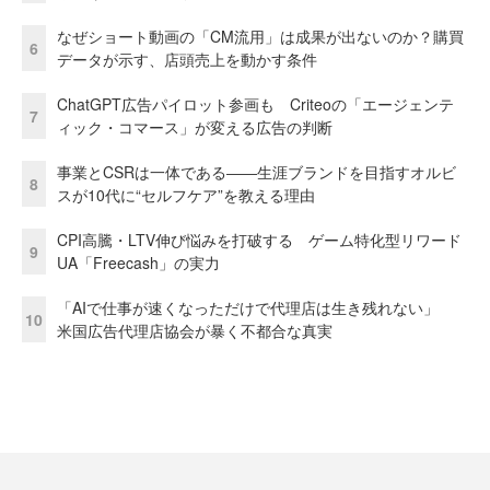
なぜショート動画の「CM流用」は成果が出ないのか？購買
6
データが示す、店頭売上を動かす条件
ChatGPT広告パイロット参画も Criteoの「エージェンテ
7
ィック・コマース」が変える広告の判断
事業とCSRは一体である――生涯ブランドを目指すオルビ
8
スが10代に“セルフケア”を教える理由
CPI高騰・LTV伸び悩みを打破する ゲーム特化型リワード
9
UA「Freecash」の実力
「AIで仕事が速くなっただけで代理店は生き残れない」
10
米国広告代理店協会が暴く不都合な真実