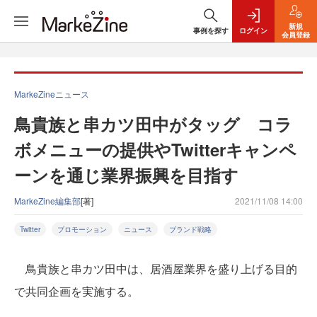
新規
事例を探す
ログイン
会員登録
MarkeZineニュース
鳥貴族と串カツ田中がタッグ コラ
ボメニューの提供やTwitterキャンペ
ーンを通じ業界振興を目指す
MarkeZine編集部
[著]
2021/11/08 14:00
Twitter
プロモーション
ニュース
ブランド戦略
鳥貴族と串カツ田中は、居酒屋業界を盛り上げる目的
で共同企画を実施する。