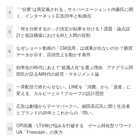
「“分業”は再定義される」サイバーエージェント内藤氏に聞
4
く、インターネット広告20年と転換点
「何を分析するか」の決定が結果を分ける！課題・論点設
5
計と仮説構築におけるAIと人間の役割
なぜショート動画の「CM流用」は成果が出ないのか？購買
6
データが示す、店頭売上を動かす条件
効率化の時代にあえて“超属人化”を選ぶ理由 アナグラム阿
7
部氏が語るAI時代の経営・マネジメント論
一斉配信で終わらせない。LINEを「消費」から「資産」に
8
変える、カルビーとＵＴグループの設計思想
広告は劇場からテーマパークへ。細田高広氏に聞く生活者
9
とブランドの20年とこれからの「問い」
CPI高騰・LTV伸び悩みを打破する ゲーム特化型リワード
10
UA「Freecash」の実力