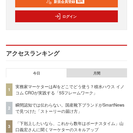
新規会員登録
無料
ログイン
アクセスランキング
今日
月間
実務家マーケターはAIをどこでどう使う？積水ハウス イノ
1
コム CROが実践する「5Sフレームワーク」
瞬間認知では伝わらない。国産靴下ブランドがSmartNews
2
で見つけた「ストーリーの届け方」
「下剋上したいなら、これから数年はボーナスタイム」山
3
口義宏さんに聞くマーケターのスキルアップ