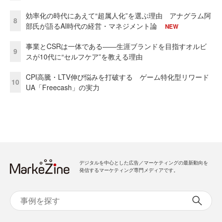
効率化の時代にあえて“超属人化”を選ぶ理由 アナグラム阿
8
部氏が語るAI時代の経営・マネジメント論
NEW
事業とCSRは一体である――生涯ブランドを目指すオルビ
9
スが10代に“セルフケア”を教える理由
CPI高騰・LTV伸び悩みを打破する ゲーム特化型リワード
10
UA「Freecash」の実力
デジタルを中心とした広告／マーケティングの最新動向を
発信するマーケティング専門メディアです。