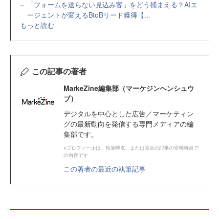
「フォームを送らない見込み客」をどう捕まえる？AIエ
ージェントが変えるBtoBリード獲得【...
もっと読む
この記事の著者
MarkeZine編集部（マーケジンヘンシュウ
ブ）
デジタルを中心とした広告／マーケティン
グの最新動向を発信する専門メディアの編
集部です。
※プロフィールは、執筆時点、または直近の記事の寄稿時点で
の内容です
この著者の最近の執筆記事