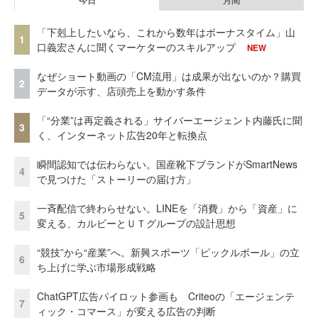
「下剋上したいなら、これから数年はボーナスタイム」山
1
口義宏さんに聞くマーケターのスキルアップ
NEW
なぜショート動画の「CM流用」は成果が出ないのか？購買
2
データが示す、店頭売上を動かす条件
「“分業”は再定義される」サイバーエージェント内藤氏に聞
3
く、インターネット広告20年と転換点
瞬間認知では伝わらない。国産靴下ブランドがSmartNews
4
で見つけた「ストーリーの届け方」
一斉配信で終わらせない。LINEを「消費」から「資産」に
5
変える、カルビーとＵＴグループの設計思想
“競技”から“産業”へ。新興スポーツ「ピックルボール」の立
6
ち上げに学ぶ市場形成戦略
ChatGPT広告パイロット参画も Criteoの「エージェンテ
7
ィック・コマース」が変える広告の判断