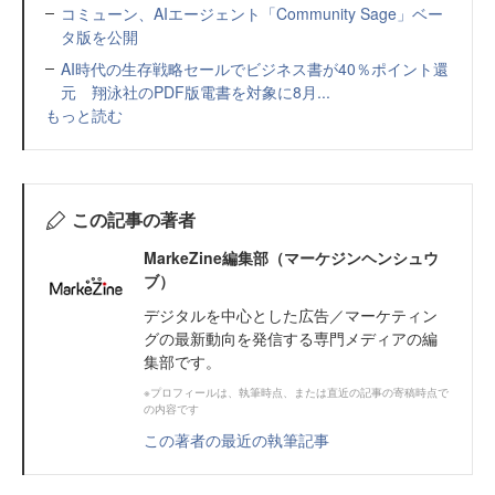
コミューン、AIエージェント「Community Sage」ベー
タ版を公開
AI時代の生存戦略セールでビジネス書が40％ポイント還
元 翔泳社のPDF版電書を対象に8月...
もっと読む
この記事の著者
MarkeZine編集部（マーケジンヘンシュウ
ブ）
デジタルを中心とした広告／マーケティン
グの最新動向を発信する専門メディアの編
集部です。
※プロフィールは、執筆時点、または直近の記事の寄稿時点で
の内容です
この著者の最近の執筆記事