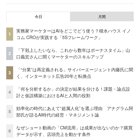
今日
月間
実務家マーケターはAIをどこでどう使う？積水ハウス イノ
1
コム CROが実践する「5Sフレームワーク」
「下剋上したいなら、これから数年はボーナスタイム」山
2
口義宏さんに聞くマーケターのスキルアップ
「“分業”は再定義される」サイバーエージェント内藤氏に聞
3
く、インターネット広告20年と転換点
「何を分析するか」の決定が結果を分ける！課題・論点設
4
計と仮説構築におけるAIと人間の役割
効率化の時代にあえて“超属人化”を選ぶ理由 アナグラム阿
5
部氏が語るAI時代の経営・マネジメント論
なぜショート動画の「CM流用」は成果が出ないのか？購買
6
データが示す、店頭売上を動かす条件