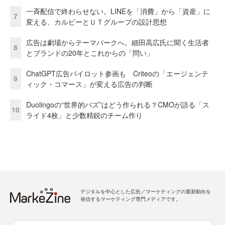
一斉配信で終わらせない。LINEを「消費」から「資産」に
7
変える、カルビーとＵＴグループの設計思想
広告は劇場からテーマパークへ。細田高広氏に聞く生活者
8
とブランドの20年とこれからの「問い」
ChatGPT広告パイロット参画も Criteoの「エージェンテ
9
ィック・コマース」が変える広告の判断
Duolingoの“世界的バズ”はどう作られる？CMOが語る「ス
10
ライド4枚」と少数精鋭のチーム作り
デジタルを中心とした広告／マーケティングの最新動向を
発信するマーケティング専門メディアです。