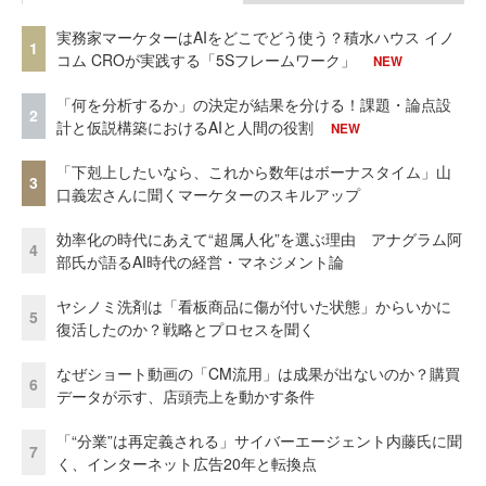
実務家マーケターはAIをどこでどう使う？積水ハウス イノ
1
コム CROが実践する「5Sフレームワーク」
NEW
「何を分析するか」の決定が結果を分ける！課題・論点設
2
計と仮説構築におけるAIと人間の役割
NEW
「下剋上したいなら、これから数年はボーナスタイム」山
3
口義宏さんに聞くマーケターのスキルアップ
効率化の時代にあえて“超属人化”を選ぶ理由 アナグラム阿
4
部氏が語るAI時代の経営・マネジメント論
ヤシノミ洗剤は「看板商品に傷が付いた状態」からいかに
5
復活したのか？戦略とプロセスを聞く
なぜショート動画の「CM流用」は成果が出ないのか？購買
6
データが示す、店頭売上を動かす条件
「“分業”は再定義される」サイバーエージェント内藤氏に聞
7
く、インターネット広告20年と転換点