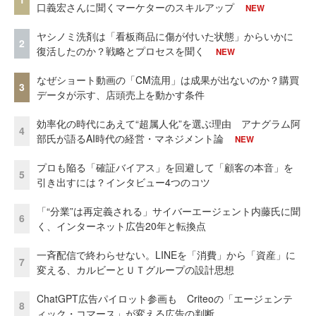
口義宏さんに聞くマーケターのスキルアップ
NEW
ヤシノミ洗剤は「看板商品に傷が付いた状態」からいかに
2
復活したのか？戦略とプロセスを聞く
NEW
なぜショート動画の「CM流用」は成果が出ないのか？購買
3
データが示す、店頭売上を動かす条件
効率化の時代にあえて“超属人化”を選ぶ理由 アナグラム阿
4
部氏が語るAI時代の経営・マネジメント論
NEW
プロも陥る「確証バイアス」を回避して「顧客の本音」を
5
引き出すには？インタビュー4つのコツ
「“分業”は再定義される」サイバーエージェント内藤氏に聞
6
く、インターネット広告20年と転換点
一斉配信で終わらせない。LINEを「消費」から「資産」に
7
変える、カルビーとＵＴグループの設計思想
ChatGPT広告パイロット参画も Criteoの「エージェンテ
8
ィック・コマース」が変える広告の判断