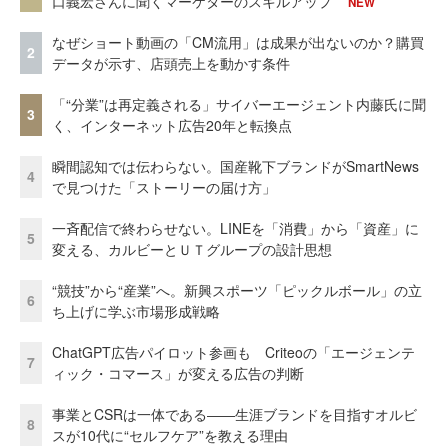
口義宏さんに聞くマーケターのスキルアップ
NEW
なぜショート動画の「CM流用」は成果が出ないのか？購買
2
データが示す、店頭売上を動かす条件
「“分業”は再定義される」サイバーエージェント内藤氏に聞
3
く、インターネット広告20年と転換点
瞬間認知では伝わらない。国産靴下ブランドがSmartNews
4
で見つけた「ストーリーの届け方」
一斉配信で終わらせない。LINEを「消費」から「資産」に
5
変える、カルビーとＵＴグループの設計思想
“競技”から“産業”へ。新興スポーツ「ピックルボール」の立
6
ち上げに学ぶ市場形成戦略
ChatGPT広告パイロット参画も Criteoの「エージェンテ
7
ィック・コマース」が変える広告の判断
事業とCSRは一体である――生涯ブランドを目指すオルビ
8
スが10代に“セルフケア”を教える理由