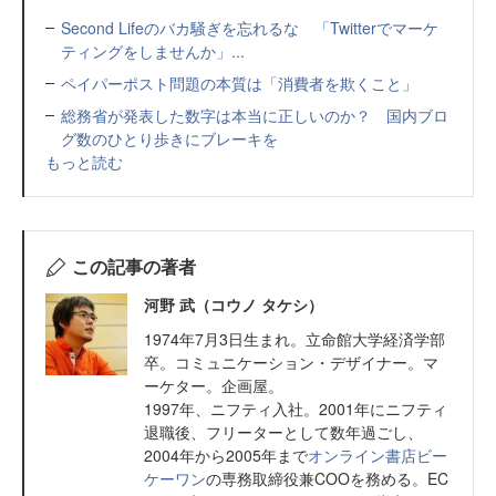
Second Lifeのバカ騒ぎを忘れるな 「Twitterでマーケ
ティングをしませんか」...
ペイパーポスト問題の本質は「消費者を欺くこと」
総務省が発表した数字は本当に正しいのか？ 国内ブロ
グ数のひとり歩きにブレーキを
もっと読む
この記事の著者
河野 武（コウノ タケシ）
1974年7月3日生まれ。立命館大学経済学部
卒。コミュニケーション・デザイナー。マ
ーケター。企画屋。
1997年、ニフティ入社。2001年にニフティ
退職後、フリーターとして数年過ごし、
2004年から2005年まで
オンライン書店ビー
ケーワン
の専務取締役兼COOを務める。EC