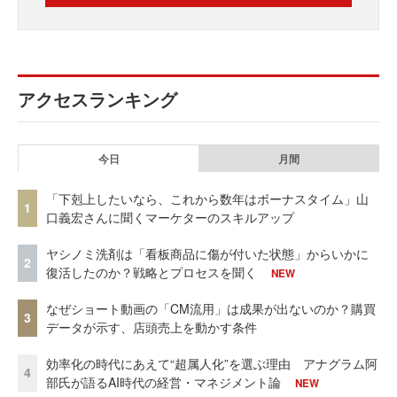
アクセスランキング
今日
月間
「下剋上したいなら、これから数年はボーナスタイム」山
1
口義宏さんに聞くマーケターのスキルアップ
ヤシノミ洗剤は「看板商品に傷が付いた状態」からいかに
2
復活したのか？戦略とプロセスを聞く
NEW
なぜショート動画の「CM流用」は成果が出ないのか？購買
3
データが示す、店頭売上を動かす条件
効率化の時代にあえて“超属人化”を選ぶ理由 アナグラム阿
4
部氏が語るAI時代の経営・マネジメント論
NEW