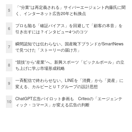
「“分業”は再定義される」サイバーエージェント内藤氏に聞
5
く、インターネット広告20年と転換点
プロも陥る「確証バイアス」を回避して「顧客の本音」を
6
引き出すには？インタビュー4つのコツ
瞬間認知では伝わらない。国産靴下ブランドがSmartNews
7
で見つけた「ストーリーの届け方」
“競技”から“産業”へ。新興スポーツ「ピックルボール」の立
8
ち上げに学ぶ市場形成戦略
一斉配信で終わらせない。LINEを「消費」から「資産」に
9
変える、カルビーとＵＴグループの設計思想
ChatGPT広告パイロット参画も Criteoの「エージェンテ
10
ィック・コマース」が変える広告の判断