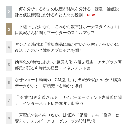
「何を分析するか」の決定が結果を分ける！課題・論点設
2
計と仮説構築におけるAIと人間の役割
NEW
「下剋上したいなら、これから数年はボーナスタイム」山
3
口義宏さんに聞くマーケターのスキルアップ
ヤシノミ洗剤は「看板商品に傷が付いた状態」からいかに
4
復活したのか？戦略とプロセスを聞く
効率化の時代にあえて“超属人化”を選ぶ理由 アナグラム阿
5
部氏が語るAI時代の経営・マネジメント論
なぜショート動画の「CM流用」は成果が出ないのか？購買
6
データが示す、店頭売上を動かす条件
「“分業”は再定義される」サイバーエージェント内藤氏に聞
7
く、インターネット広告20年と転換点
一斉配信で終わらせない。LINEを「消費」から「資産」に
8
変える、カルビーとＵＴグループの設計思想