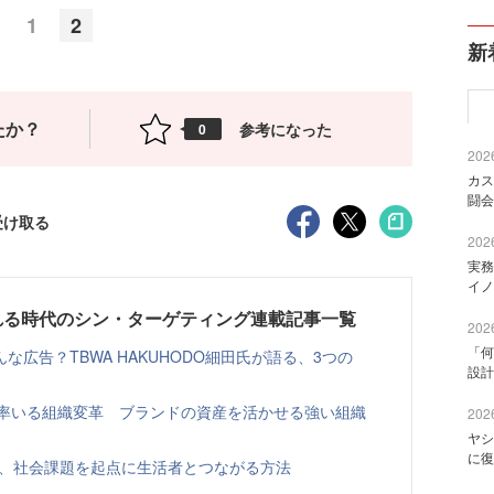
1
2
新
たか？
参考になった
0
2026
カス
闘会
受け取る
2026
実務
イノ
れる時代のシン・ターゲティング連載記事一覧
2026
「何
広告？TBWA HAKUHODO細田氏が語る、3つの
設計
が率いる組織変革 ブランドの資産を活かせる強い組織
2026
ヤシ
に復
に聞く、社会課題を起点に生活者とつながる方法