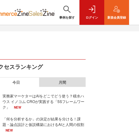
事例を探す
ログイン
新規
会員登録
クセスランキング
今日
月間
実務家マーケターはAIをどこでどう使う？積水ハ
ウス イノコム CROが実践する「5Sフレームワー
ク」
NEW
「何を分析するか」の決定が結果を分ける！課
題・論点設計と仮説構築におけるAIと人間の役割
NEW