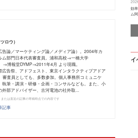
2026
効率
ム阿
タツロウ）
広告論／マーケティング論／メディア論）。2004年カ
ルム部門日本代表審査員。浦和高校→一橋大学
イ
）→博報堂DYMP→2011年4月 より現職。
際広告祭、アドフェスト、東京インタラクティブアドア
ど。審査員としても、多数参加。個人事務所コミュニケ
、執筆・講演・研修・企画・コンサルなども。また、小
外部アドバイザー、古河電池の社外取...
、または直近の記事の寄稿時点での内容です
筆記事