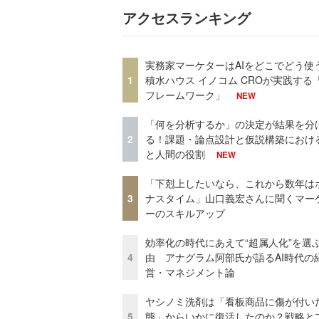
アクセスランキング
実務家マーケターはAIをどこでどう使
1
積水ハウス イノコム CROが実践する「
フレームワーク」
NEW
「何を分析するか」の決定が結果を分
2
る！課題・論点設計と仮説構築における
と人間の役割
NEW
「下剋上したいなら、これから数年は
3
ナスタイム」山口義宏さんに聞くマー
ーのスキルアップ
効率化の時代にあえて“超属人化”を選
4
由 アナグラム阿部氏が語るAI時代の
営・マネジメント論
ヤシノミ洗剤は「看板商品に傷が付い
5
態」からいかに復活したのか？戦略と