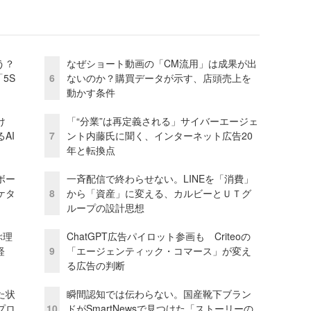
う？
なぜショート動画の「CM流用」は成果が出
5S
6
ないのか？購買データが示す、店頭売上を
動かす条件
け
「“分業”は再定義される」サイバーエージェ
AI
7
ント内藤氏に聞く、インターネット広告20
年と転換点
ボー
一斉配信で終わらせない。LINEを「消費」
ケタ
8
から「資産」に変える、カルビーとＵＴグ
ループの設計思想
ぶ理
ChatGPT広告パイロット参画も Criteoの
経
9
「エージェンティック・コマース」が変え
る広告の判断
た状
瞬間認知では伝わらない。国産靴下ブラン
プロ
10
ドがSmartNewsで見つけた「ストーリーの