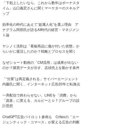
「下剋上したいなら、これから数年はボーナスタ
イム」山口義宏さんに聞くマーケターのスキルア
ップ
効率化の時代にあえて“超属人化”を選ぶ理由 ア
ナグラム阿部氏が語るAI時代の経営・マネジメン
ト論
ヤシノミ洗剤は「看板商品に傷が付いた状態」か
らいかに復活したのか？戦略とプロセスを聞く
なぜショート動画の「CM流用」は成果が出ない
のか？購買データが示す、店頭売上を動かす条件
「“分業”は再定義される」サイバーエージェント
内藤氏に聞く、インターネット広告20年と転換点
一斉配信で終わらせない。LINEを「消費」から
「資産」に変える、カルビーとＵＴグループの設
計思想
ChatGPT広告パイロット参画も Criteoの「エー
ジェンティック・コマース」が変える広告の判断