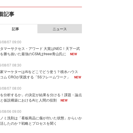
着記事
記事
ニュース
/08/07 09:00
タマーサクセス・アワード 大賞はNEC！天下一武
を勝ち抜いた最強のCSMはfreee青山氏に
NEW
/08/07 08:30
家マーケターはAIをどこでどう使う？積水ハウス
コム CROが実践する「5Sフレームワーク」
NEW
/08/07 08:00
を分析するか」の決定が結果を分ける！課題・論点
と仮説構築におけるAIと人間の役割
NEW
/08/06 09:00
ノミ洗剤は「看板商品に傷が付いた状態」からいか
活したのか？戦略とプロセスを聞く