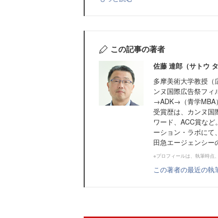
この記事の著者
佐藤 達郎（サトウ 
多摩美術大学教授（
ンヌ国際広告祭フィ
→ADK→（青学MBA
受賞歴は、カンヌ国
ワード、ACC賞な
ーション・ラボにて
田急エージェンシーの
※プロフィールは、執筆時点
この著者の最近の執