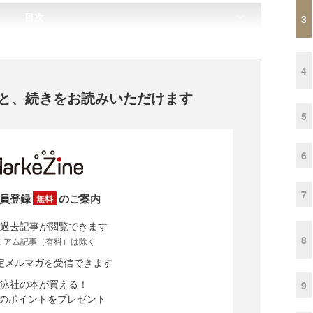
目次
3
4
と、
続きをお読みいただけます
5
6
7
員登録
のご案内
無料
過去記事が閲覧できます
8
ミアム記事（有料）は除く
定メルマガを受信できます
泳社の本が買える！
9
分のポイントをプレゼント