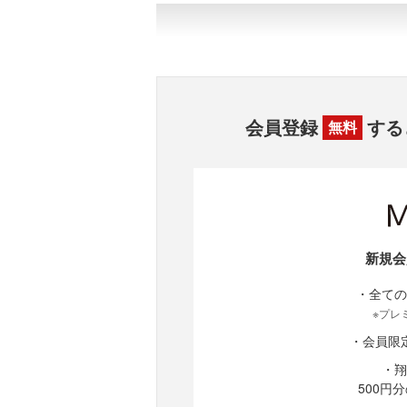
会員登録
する
無料
新規会
・全ての
※プレ
・会員限
・翔
500円