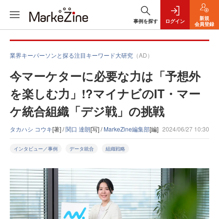
新規
事例を探す
ログイン
会員登録
業界キーパーソンと探る注目キーワード大研究
（AD）
今マーケターに必要な力は「予想外
を楽しむ力」!?マイナビのIT・マー
ケ統合組織「デジ戦」の挑戦
タカハシ コウキ
[著] /
関口 達朗
[写] /
MarkeZine編集部
[編]
2024/06/27 10:30
インタビュー／事例
データ統合
組織戦略