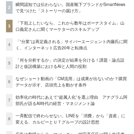
瞬間認知では伝わらない。国産靴下ブランドがSmartNews
2
で見つけた「ストーリーの届け方」
「下剋上したいなら、これから数年はボーナスタイム」山
3
口義宏さんに聞くマーケターのスキルアップ
「“分業”は再定義される」サイバーエージェント内藤氏に聞
4
く、インターネット広告20年と転換点
「何を分析するか」の決定が結果を分ける！課題・論点設
5
計と仮説構築におけるAIと人間の役割
なぜショート動画の「CM流用」は成果が出ないのか？購買
6
データが示す、店頭売上を動かす条件
効率化の時代にあえて“超属人化”を選ぶ理由 アナグラム阿
7
部氏が語るAI時代の経営・マネジメント論
一斉配信で終わらせない。LINEを「消費」から「資産」に
8
変える、カルビーとＵＴグループの設計思想
広告は劇場からテーマパークへ。細田高広氏に聞く生活者