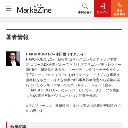
新規
事例を探す
ログイン
会員登録
著者情報
HAKUHODO EC+ 小田塁（オダ ルイ）
HAKUHODO EC+／博報堂 コマースコンサルティング事業
局 コマースDX推進グループ ビジネスプラニングディレクター
2019年、博報堂中途入社。マーケティングリサーチ会社や大
手ECモールでのキャリアにおけるデータ・ドリブンな事業支
援経験をもとに、様々な企業のEC事業戦略策定から施策の実
行にいたるフルファネルでのコンサルテーションに従事。
「HAKUHODO EC+」のメンバーとしても、グループを横断
したEC業務対応やソリューション開発を推進。
※プロフィールは、執筆時点、または直近の記事の寄稿時点で
の内容です
執筆記事