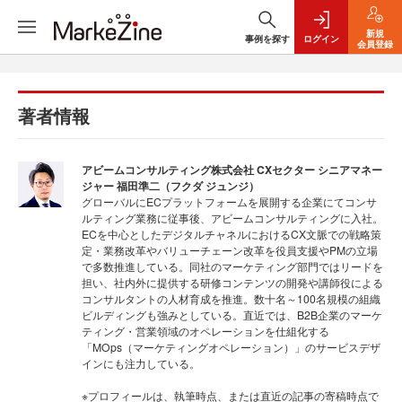
新規
事例を探す
ログイン
会員登録
著者情報
アビームコンサルティング株式会社 CXセクター シニアマネー
ジャー 福田準二（フクダ ジュンジ）
グローバルにECプラットフォームを展開する企業にてコンサ
ルティング業務に従事後、アビームコンサルティングに入社。
ECを中心としたデジタルチャネルにおけるCX文脈での戦略策
定・業務改革やバリューチェーン改革を役員支援やPMの立場
で多数推進している。同社のマーケティング部門ではリードを
担い、社内外に提供する研修コンテンツの開発や講師役による
コンサルタントの人材育成を推進。数十名～100名規模の組織
ビルディングも強みとしている。直近では、B2B企業のマーケ
ティング・営業領域のオペレーションを仕組化する
「MOps（マーケティングオペレーション）」のサービスデザ
インにも注力している。
※プロフィールは、執筆時点、または直近の記事の寄稿時点で