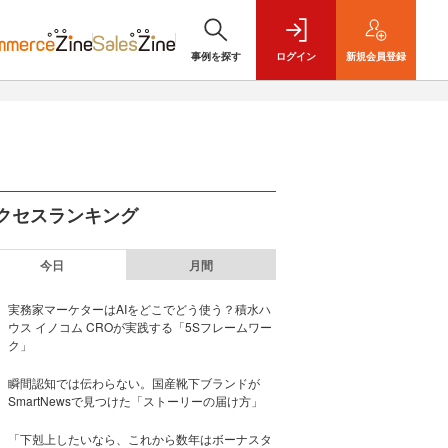
事例を探す
ログイン
新規
会員登録
クセスランキング
今日
月間
実務家マーケターはAIをどこでどう使う？積水ハ
ウス イノコム CROが実践する「5Sフレームワー
ク」
瞬間認知では伝わらない。国産靴下ブランドが
SmartNewsで見つけた「ストーリーの届け方」
「下剋上したいなら、これから数年はボーナスタ