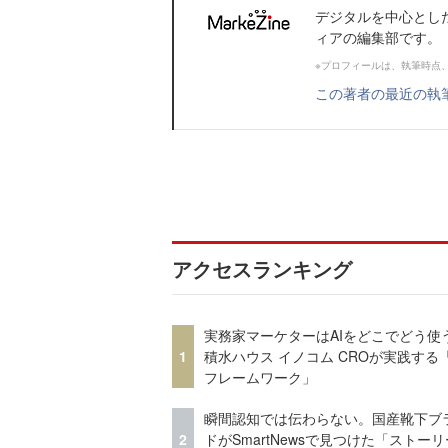
デジタルを中心とし
ィアの編集部です。
※プロフィールは、執筆時点
この著者の最近の執
アクセスランキング
実務家マーケターはAIをどこでどう使
1
積水ハウス イノコム CROが実践する「
フレームワーク」
瞬間認知では伝わらない。国産靴下ブ
2
ドがSmartNewsで見つけた「ストー