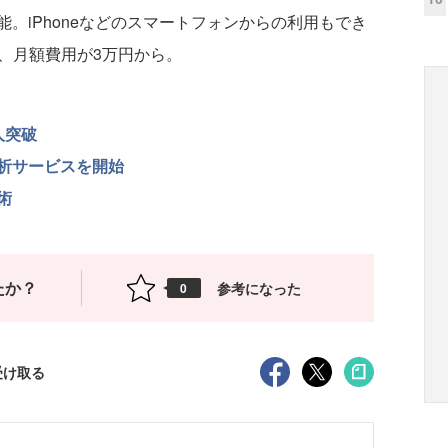
。iPhoneなどのスマートフォンからの利用もでき
円、月額費用が3万円から。
人突破
析サービスを開始
術
たか？
参考になった
0
受け取る