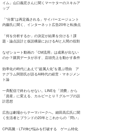
イム」山口義宏さんに聞くマーケターのスキルア
ップ
「“分業”は再定義される」サイバーエージェント
内藤氏に聞く、インターネット広告20年と転換点
「何を分析するか」の決定が結果を分ける！課
題・論点設計と仮説構築におけるAIと人間の役割
なぜショート動画の「CM流用」は成果が出ない
のか？購買データが示す、店頭売上を動かす条件
効率化の時代にあえて“超属人化”を選ぶ理由 ア
ナグラム阿部氏が語るAI時代の経営・マネジメン
ト論
一斉配信で終わらせない。LINEを「消費」から
「資産」に変える、カルビーとＵＴグループの設
計思想
広告は劇場からテーマパークへ。細田高広氏に聞
く生活者とブランドの20年とこれからの「問い」
CPI高騰・LTV伸び悩みを打破する ゲーム特化