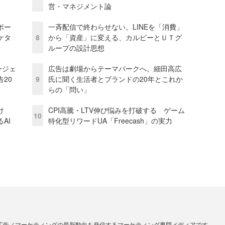
営・マネジメント論
ボー
一斉配信で終わらせない。LINEを「消費」
ケタ
8
から「資産」に変える、カルビーとＵＴグ
ループの設計思想
ージェ
広告は劇場からテーマパークへ。細田高広
20
9
氏に聞く生活者とブランドの20年とこれか
らの「問い」
け
CPI高騰・LTV伸び悩みを打破する ゲーム
10
AI
特化型リワードUA「Freecash」の実力
広告／マーケティングの最新動向を発信するマーケティング専門メディアです。