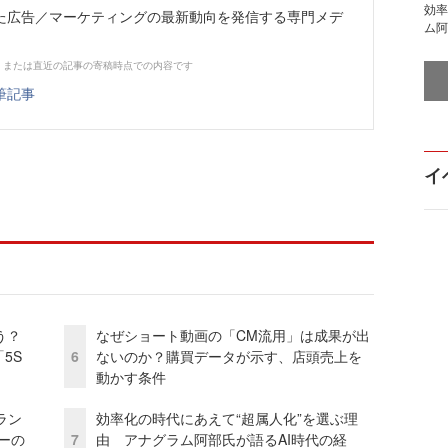
効率
た広告／マーケティングの最新動向を発信する専門メデ
ム阿
、または直近の記事の寄稿時点での内容です
筆記事
イ
う？
なぜショート動画の「CM流用」は成果が出
5S
6
ないのか？購買データが示す、店頭売上を
動かす条件
ラン
効率化の時代にあえて“超属人化”を選ぶ理
リーの
7
由 アナグラム阿部氏が語るAI時代の経