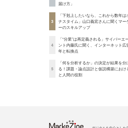
届け方」
「下剋上したいなら、これから数年は
3
ナスタイム」山口義宏さんに聞くマー
ーのスキルアップ
「“分業”は再定義される」サイバーエ
4
ント内藤氏に聞く、インターネット広告
年と転換点
「何を分析するか」の決定が結果を分
5
る！課題・論点設計と仮説構築における
と人間の役割
デジタルを中心とした