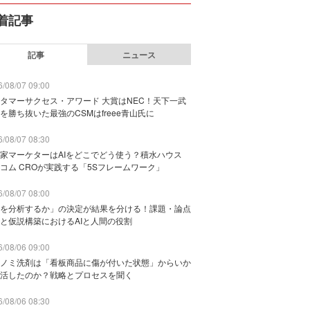
着記事
記事
ニュース
/08/07 09:00
タマーサクセス・アワード 大賞はNEC！天下一武
を勝ち抜いた最強のCSMはfreee青山氏に
/08/07 08:30
家マーケターはAIをどこでどう使う？積水ハウス
コム CROが実践する「5Sフレームワーク」
/08/07 08:00
を分析するか」の決定が結果を分ける！課題・論点
と仮説構築におけるAIと人間の役割
/08/06 09:00
ノミ洗剤は「看板商品に傷が付いた状態」からいか
活したのか？戦略とプロセスを聞く
/08/06 08:30