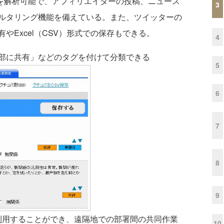
稿を解析可能で、アフィリエイターの投稿、ニュース
3
ルタリング機能を備えている。また、ツイッターの
やExcel（CSV）形式での保存もできる。
4
部に共有」などのタグを付けて分類できる
5
6
7
8
9
利用することができ、遠隔地での部署間の共同作業
10