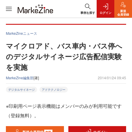
新規
事例を探す
ログイン
会員登録
MarkeZineニュース
マイクロアド、バス車内・バス停へ
のデジタルサイネージ広告配信実験
を実施
MarkeZine編集部
[著]
2014/01/24 09:45
デジタルサイネージ
アドテクノロジー
※印刷用ページ表示機能はメンバーのみが利用可能です
（登録無料）。
無料