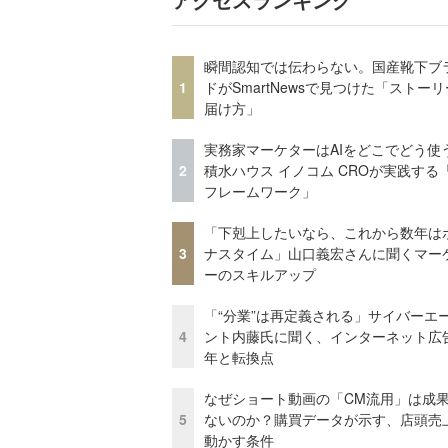
瞬間認知では伝わらない。国産靴下ブ
1
ドがSmartNewsで見つけた「ストー
届け方」
実務家マーケターはAIをどこでどう使
2
積水ハウス イノコム CROが実践する「
フレームワーク」
「下剋上したいなら、これから数年は
3
ナスタイム」山口義宏さんに聞くマー
ーのスキルアップ
「“分業”は再定義される」サイバーエ
4
ント内藤氏に聞く、インターネット広告
年と転換点
なぜショート動画の「CM流用」は成
5
ないのか？購買データが示す、店頭売
動かす条件