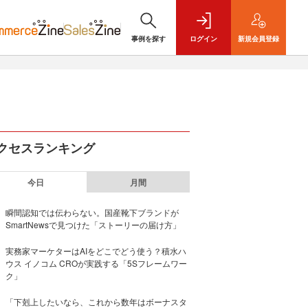
事例を探す
ログイン
新規
会員登録
クセスランキング
今日
月間
瞬間認知では伝わらない。国産靴下ブランドが
SmartNewsで見つけた「ストーリーの届け方」
実務家マーケターはAIをどこでどう使う？積水ハ
ウス イノコム CROが実践する「5Sフレームワー
ク」
「下剋上したいなら、これから数年はボーナスタ