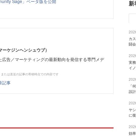
nity Sage」ベータ版を公開
新
2026
カス
闘会
部（マーケジンヘンシュウブ）
2026
た広告／マーケティングの最新動向を発信する専門メデ
実務
イノ
、または直近の記事の寄稿時点での内容です
2026
筆記事
「何
設計
2026
ヤシ
に復
2026
効率