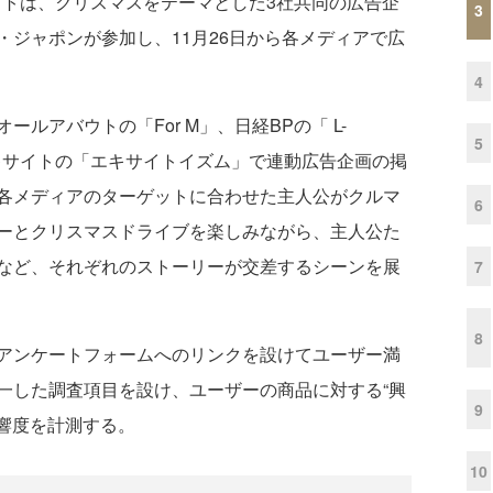
トは、クリスマスをテーマとした3社共同の広告企
3
ジャポンが参加し、11月26日から各メディアで広
4
アバウトの「For M」、日経BPの「 L-
5
et）」、エキサイトの「エキサイトイズム」で連動広告企画の掲
各メディアのターゲットに合わせた主人公がクルマ
6
ーとクリスマスドライブを楽しみながら、主人公た
など、それぞれのストーリーが交差するシーンを展
7
8
アンケートフォームへのリンクを設けてユーザー満
一した調査項目を設け、ユーザーの商品に対する“興
9
影響度を計測する。
10