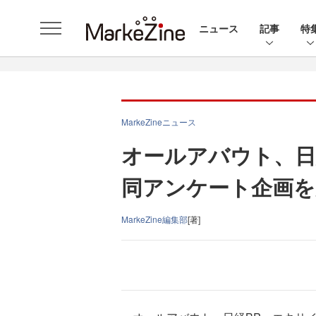
ニュース
記事
特
MarkeZineニュース
オールアバウト、日
同アンケート企画を
MarkeZine編集部
[著]