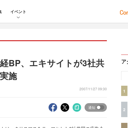
集
イベント
経BP、エキサイトが3社共
ア
実施
2007/11/27 09:30
1
通知
2