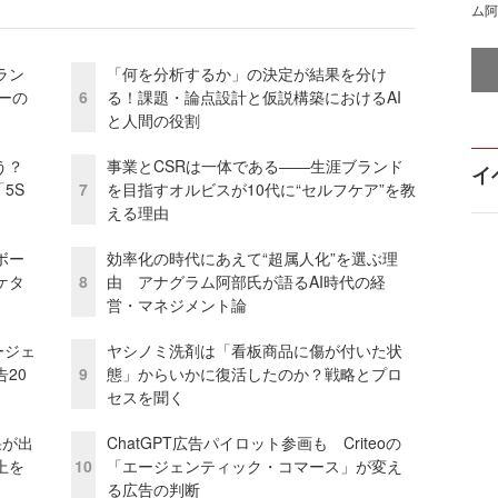
ム阿
ラン
「何を分析するか」の決定が結果を分け
リーの
6
る！課題・論点設計と仮説構築におけるAI
と人間の役割
う？
事業とCSRは一体である――生涯ブランド
イ
5S
7
を目指すオルビスが10代に“セルフケア”を教
える理由
ボー
効率化の時代にあえて“超属人化”を選ぶ理
ケタ
8
由 アナグラム阿部氏が語るAI時代の経
営・マネジメント論
ージェ
ヤシノミ洗剤は「看板商品に傷が付いた状
20
9
態」からいかに復活したのか？戦略とプロ
セスを聞く
果が出
ChatGPT広告パイロット参画も Criteoの
上を
10
「エージェンティック・コマース」が変え
る広告の判断