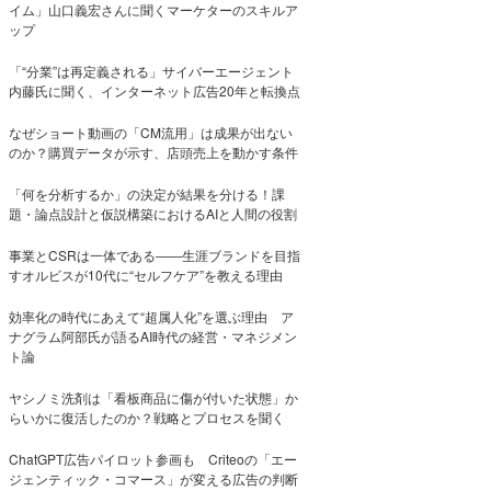
イム」山口義宏さんに聞くマーケターのスキルア
ップ
「“分業”は再定義される」サイバーエージェント
内藤氏に聞く、インターネット広告20年と転換点
なぜショート動画の「CM流用」は成果が出ない
のか？購買データが示す、店頭売上を動かす条件
「何を分析するか」の決定が結果を分ける！課
題・論点設計と仮説構築におけるAIと人間の役割
事業とCSRは一体である――生涯ブランドを目指
すオルビスが10代に“セルフケア”を教える理由
効率化の時代にあえて“超属人化”を選ぶ理由 ア
ナグラム阿部氏が語るAI時代の経営・マネジメン
ト論
ヤシノミ洗剤は「看板商品に傷が付いた状態」か
らいかに復活したのか？戦略とプロセスを聞く
ChatGPT広告パイロット参画も Criteoの「エー
ジェンティック・コマース」が変える広告の判断