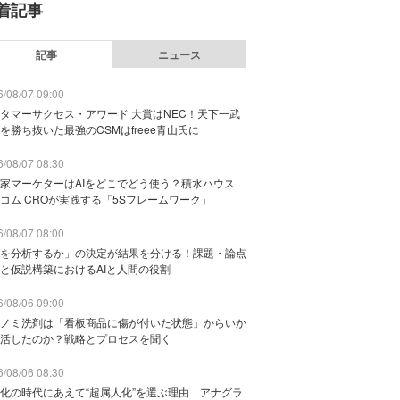
着記事
記事
ニュース
/08/07 09:00
タマーサクセス・アワード 大賞はNEC！天下一武
を勝ち抜いた最強のCSMはfreee青山氏に
/08/07 08:30
家マーケターはAIをどこでどう使う？積水ハウス
コム CROが実践する「5Sフレームワーク」
/08/07 08:00
を分析するか」の決定が結果を分ける！課題・論点
と仮説構築におけるAIと人間の役割
/08/06 09:00
ノミ洗剤は「看板商品に傷が付いた状態」からいか
活したのか？戦略とプロセスを聞く
/08/06 08:30
化の時代にあえて“超属人化”を選ぶ理由 アナグラ