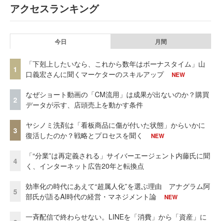
アクセスランキング
今日
月間
「下剋上したいなら、これから数年はボーナスタイム」山
1
口義宏さんに聞くマーケターのスキルアップ
NEW
なぜショート動画の「CM流用」は成果が出ないのか？購買
2
データが示す、店頭売上を動かす条件
ヤシノミ洗剤は「看板商品に傷が付いた状態」からいかに
3
復活したのか？戦略とプロセスを聞く
NEW
「“分業”は再定義される」サイバーエージェント内藤氏に聞
4
く、インターネット広告20年と転換点
効率化の時代にあえて“超属人化”を選ぶ理由 アナグラム阿
5
部氏が語るAI時代の経営・マネジメント論
NEW
一斉配信で終わらせない。LINEを「消費」から「資産」に