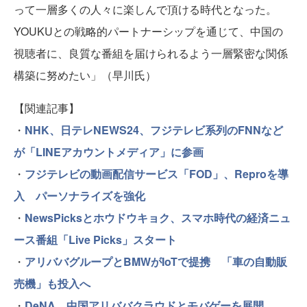
って一層多くの人々に楽しんで頂ける時代となった。
YOUKUとの戦略的パートナーシップを通じて、中国の
視聴者に、良質な番組を届けられるよう一層緊密な関係
構築に努めたい」（早川氏）
【関連記事】
・
NHK、日テレNEWS24、フジテレビ系列のFNNなど
が「LINEアカウントメディア」に参画
・
フジテレビの動画配信サービス「FOD」、Reproを導
入 パーソナライズを強化
・
NewsPicksとホウドウキョク、スマホ時代の経済ニュ
ース番組「Live Picks」スタート
・
アリババグループとBMWがIoTで提携 「車の自動販
売機」も投入へ
・
DeNA、中国アリババクラウドとモバゲーを展開