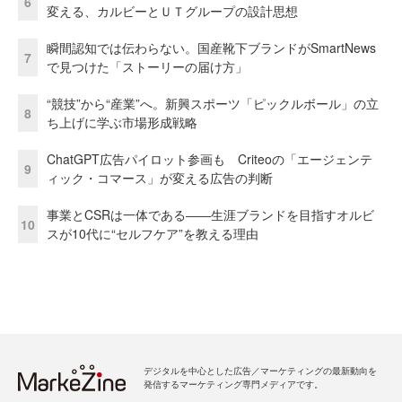
6
変える、カルビーとＵＴグループの設計思想
瞬間認知では伝わらない。国産靴下ブランドがSmartNews
7
で見つけた「ストーリーの届け方」
“競技”から“産業”へ。新興スポーツ「ピックルボール」の立
8
ち上げに学ぶ市場形成戦略
ChatGPT広告パイロット参画も Criteoの「エージェンテ
9
ィック・コマース」が変える広告の判断
事業とCSRは一体である――生涯ブランドを目指すオルビ
10
スが10代に“セルフケア”を教える理由
デジタルを中心とした広告／マーケティングの最新動向を
発信するマーケティング専門メディアです。