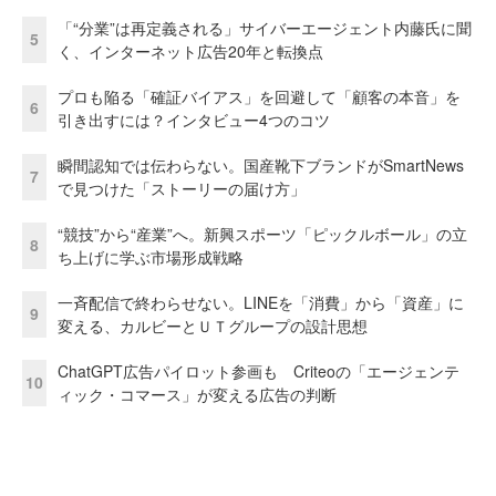
「“分業”は再定義される」サイバーエージェント内藤氏に聞
5
く、インターネット広告20年と転換点
プロも陥る「確証バイアス」を回避して「顧客の本音」を
6
引き出すには？インタビュー4つのコツ
瞬間認知では伝わらない。国産靴下ブランドがSmartNews
7
で見つけた「ストーリーの届け方」
“競技”から“産業”へ。新興スポーツ「ピックルボール」の立
8
ち上げに学ぶ市場形成戦略
一斉配信で終わらせない。LINEを「消費」から「資産」に
9
変える、カルビーとＵＴグループの設計思想
ChatGPT広告パイロット参画も Criteoの「エージェンテ
10
ィック・コマース」が変える広告の判断