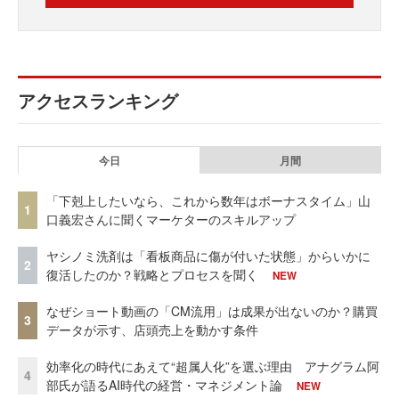
アクセスランキング
今日
月間
「下剋上したいなら、これから数年はボーナスタイム」山
1
口義宏さんに聞くマーケターのスキルアップ
ヤシノミ洗剤は「看板商品に傷が付いた状態」からいかに
2
復活したのか？戦略とプロセスを聞く
NEW
なぜショート動画の「CM流用」は成果が出ないのか？購買
3
データが示す、店頭売上を動かす条件
効率化の時代にあえて“超属人化”を選ぶ理由 アナグラム阿
4
部氏が語るAI時代の経営・マネジメント論
NEW