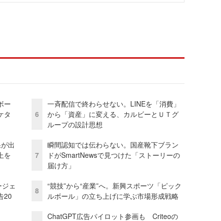
ボー
一斉配信で終わらせない。LINEを「消費」
ケタ
6
から「資産」に変える、カルビーとＵＴグ
ループの設計思想
果が出
瞬間認知では伝わらない。国産靴下ブラン
上を
7
ドがSmartNewsで見つけた「ストーリーの
届け方」
ージェ
“競技”から“産業”へ。新興スポーツ「ピック
8
20
ルボール」の立ち上げに学ぶ市場形成戦略
ChatGPT広告パイロット参画も Criteoの