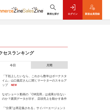
事例を探す
ログイン
新規
会員登録
クセスランキング
今日
月間
「下剋上したいなら、これから数年はボーナスタ
イム」山口義宏さんに聞くマーケターのスキルア
ップ
NEW
なぜショート動画の「CM流用」は成果が出ない
のか？購買データが示す、店頭売上を動かす条件
「“分業”は再定義される」サイバーエージェント