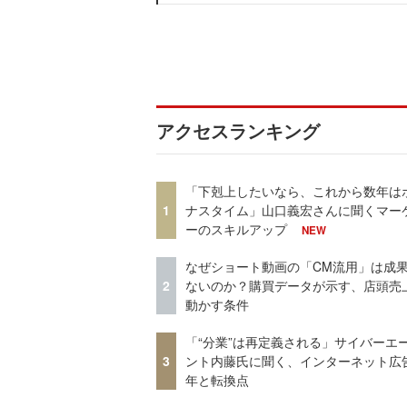
アクセスランキング
「下剋上したいなら、これから数年は
1
ナスタイム」山口義宏さんに聞くマー
ーのスキルアップ
NEW
なぜショート動画の「CM流用」は成
2
ないのか？購買データが示す、店頭売
動かす条件
「“分業”は再定義される」サイバーエ
3
ント内藤氏に聞く、インターネット広告
年と転換点