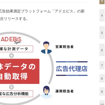
、広告効果測定プラットフォーム「アドエビス」の新
4
順次リリースする。
5
6
7
8
9
10