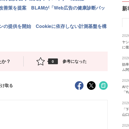
善策を提案 BLAMが「Web広告の健康診断パッ
新
の提供を開始 Cookieに依存しない計測基盤を構
2026
ヤシ
に復
2026
たか？
参考になった
0
効率
ム阿
2026
受け取る
AI
「Y
2026
「下
山口
2026