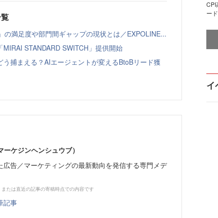
CP
ード
一覧
の満足度や部門間ギャップの現状とは／EXPOLINE...
AI STANDARD SWITCH」提供開始
う捕まえる？AIエージェントが変えるBtoBリード獲
イ
部（マーケジンヘンシュウブ）
た広告／マーケティングの最新動向を発信する専門メデ
、または直近の記事の寄稿時点での内容です
筆記事