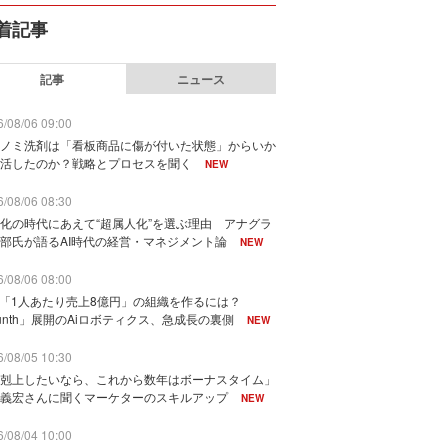
着記事
記事
ニュース
/08/06 09:00
ノミ洗剤は「看板商品に傷が付いた状態」からいか
活したのか？戦略とプロセスを聞く
NEW
/08/06 08:30
化の時代にあえて“超属人化”を選ぶ理由 アナグラ
部氏が語るAI時代の経営・マネジメント論
NEW
/08/06 08:00
で「1人あたり売上8億円」の組織を作るには？
unth」展開のAiロボティクス、急成長の裏側
NEW
/08/05 10:30
剋上したいなら、これから数年はボーナスタイム」
義宏さんに聞くマーケターのスキルアップ
NEW
/08/04 10:00