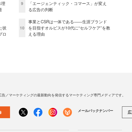
ぶ理
9
「エージェンティック・コマース」が変え
経
る広告の判断
事業とCSRは一体である――生涯ブランド
た状
10
を目指すオルビスが10代に“セルフケア”を教
プロ
える理由
広告／マーケティングの最新動向を発信するマーケティング専門メディアです。
メールバックナンバー
広
録