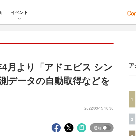
集
イベント
年4月より「アドエビス シン
ア
測データの自動取得などを
1
2022/03/15 16:30
2
通知
3