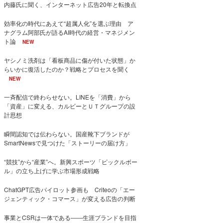
内藤氏に聞く、インターネット広告20年と転換点
効率化の時代にあえて“超属人化”を選ぶ理由 ア
ナグラム阿部氏が語るAI時代の経営・マネジメン
ト論
NEW
ヤシノミ洗剤は「看板商品に傷が付いた状態」か
らいかに復活したのか？戦略とプロセスを聞く
NEW
一斉配信で終わらせない。LINEを「消費」から
「資産」に変える、カルビーとＵＴグループの設
計思想
瞬間認知では伝わらない。国産靴下ブランドが
SmartNewsで見つけた「ストーリーの届け方」
“競技”から“産業”へ。新興スポーツ「ピックルボー
ル」の立ち上げに学ぶ市場形成戦略
ChatGPT広告パイロット参画も Criteoの「エー
ジェンティック・コマース」が変える広告の判断
事業とCSRは一体である――生涯ブランドを目指