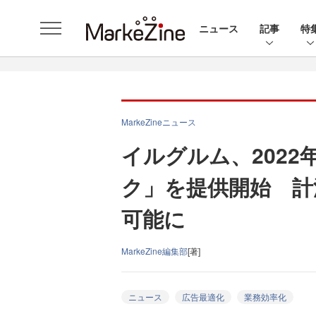
ニュース
記事
特
MarkeZineニュース
イルグルム、2022
ク」を提供開始 計
可能に
MarkeZine編集部
[著]
ニュース
広告最適化
業務効率化