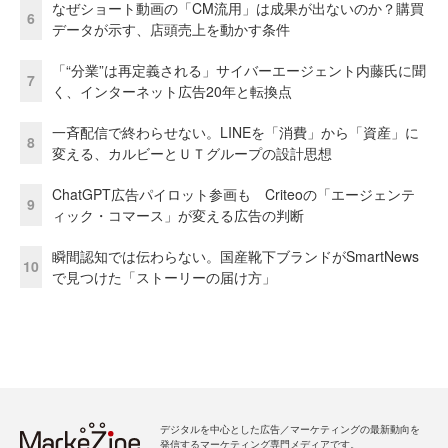
なぜショート動画の「CM流用」は成果が出ないのか？購買
6
データが示す、店頭売上を動かす条件
「“分業”は再定義される」サイバーエージェント内藤氏に聞
7
く、インターネット広告20年と転換点
一斉配信で終わらせない。LINEを「消費」から「資産」に
8
変える、カルビーとＵＴグループの設計思想
ChatGPT広告パイロット参画も Criteoの「エージェンテ
9
ィック・コマース」が変える広告の判断
瞬間認知では伝わらない。国産靴下ブランドがSmartNews
10
で見つけた「ストーリーの届け方」
デジタルを中心とした広告／マーケティングの最新動向を
発信するマーケティング専門メディアです。