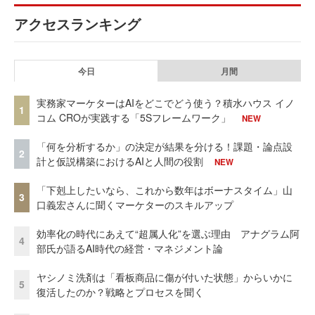
アクセスランキング
今日
月間
実務家マーケターはAIをどこでどう使う？積水ハウス イノ
1
コム CROが実践する「5Sフレームワーク」
NEW
「何を分析するか」の決定が結果を分ける！課題・論点設
2
計と仮説構築におけるAIと人間の役割
NEW
「下剋上したいなら、これから数年はボーナスタイム」山
3
口義宏さんに聞くマーケターのスキルアップ
効率化の時代にあえて“超属人化”を選ぶ理由 アナグラム阿
4
部氏が語るAI時代の経営・マネジメント論
ヤシノミ洗剤は「看板商品に傷が付いた状態」からいかに
5
復活したのか？戦略とプロセスを聞く