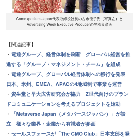
Comexposium Japan代表取締役社⻑の古市優子氏（写真左）と
Advertising Week Executive Producerの笠松良彦氏
【関連記事】
・
電通グループ、経営体制を刷新 グローバル経営を推
進する「グループ・マネジメント・チーム」を組成
・
電通グループ、グローバル経営体制への移行を発表
日本、米州、EMEA、APACの4地域制で事業を運営
・
資生堂と早大広告研究会が協力 Z世代向けのブラン
ドコミュニケーションを考えるプロジェクトを始動
・
「Metaverse Japan（メタバースジャパン）」が設
立 様々な業界・企業から有識者が参画
・
セールスフォースが「The CMO Club」日本支部を発