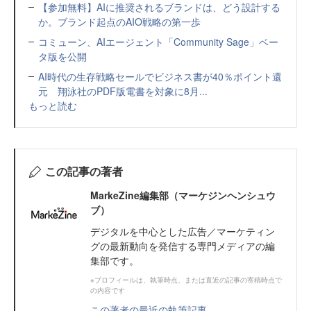
【参加無料】AIに推奨されるブランドは、どう設計する
か。ブランド起点のAIO戦略の第一歩
コミューン、AIエージェント「Community Sage」ベー
タ版を公開
AI時代の生存戦略セールでビジネス書が40％ポイント還
元 翔泳社のPDF版電書を対象に8月...
もっと読む
この記事の著者
MarkeZine編集部（マーケジンヘンシュウ
ブ）
デジタルを中心とした広告／マーケティン
グの最新動向を発信する専門メディアの編
集部です。
※プロフィールは、執筆時点、または直近の記事の寄稿時点で
の内容です
この著者の最近の執筆記事