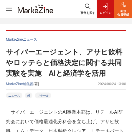
新規
事例を探す
ログイン
会員登録
MarkeZineニュース
サイバーエージェント、アサヒ飲料
やロッテらと価格決定に関する共同
実験を実施 AIと経済学を活用
MarkeZine編集部
[著]
2024/06/24 13:00
ニュース
AI
リテール
サイバーエージェントのAI事業本部は、リテールAI研
究会において価格最適化分科会を立ち上げ、アサヒ飲
料、エム・データ、日本製紙クレシア、リテールパート