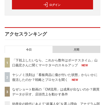
ログイン
アクセスランキング
今日
月間
「下剋上したいなら、これから数年はボーナスタイム」山
1
口義宏さんに聞くマーケターのスキルアップ
NEW
ヤシノミ洗剤は「看板商品に傷が付いた状態」からいかに
2
復活したのか？戦略とプロセスを聞く
NEW
なぜショート動画の「CM流用」は成果が出ないのか？購買
3
データが示す、店頭売上を動かす条件
効率化の時代にあえて“超属人化”を選ぶ理由 アナグラム阿