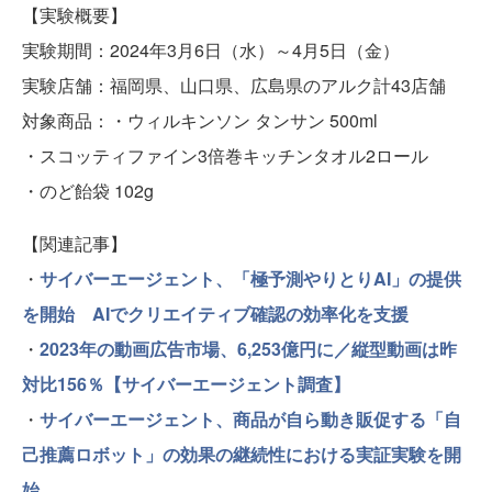
【実験概要】
実験期間：2024年3月6日（水）～4月5日（金）
実験店舗：福岡県、山口県、広島県のアルク計43店舗
対象商品：・ウィルキンソン タンサン 500ml
・スコッティファイン3倍巻キッチンタオル2ロール
・のど飴袋 102g
【関連記事】
・
サイバーエージェント、「極予測やりとりAI」の提供
を開始 AIでクリエイティブ確認の効率化を支援
・
2023年の動画広告市場、6,253億円に／縦型動画は昨
対比156％【サイバーエージェント調査】
・
サイバーエージェント、商品が自ら動き販促する「自
己推薦ロボット」の効果の継続性における実証実験を開
始