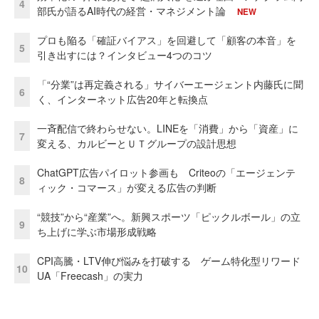
4
部氏が語るAI時代の経営・マネジメント論
NEW
プロも陥る「確証バイアス」を回避して「顧客の本音」を
5
引き出すには？インタビュー4つのコツ
「“分業”は再定義される」サイバーエージェント内藤氏に聞
6
く、インターネット広告20年と転換点
一斉配信で終わらせない。LINEを「消費」から「資産」に
7
変える、カルビーとＵＴグループの設計思想
ChatGPT広告パイロット参画も Criteoの「エージェンテ
8
ィック・コマース」が変える広告の判断
“競技”から“産業”へ。新興スポーツ「ピックルボール」の立
9
ち上げに学ぶ市場形成戦略
CPI高騰・LTV伸び悩みを打破する ゲーム特化型リワード
10
UA「Freecash」の実力