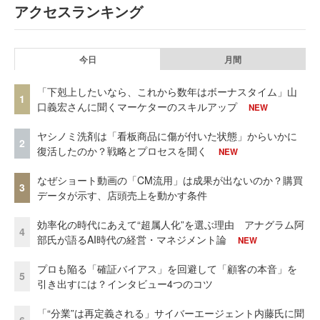
アクセスランキング
今日
月間
「下剋上したいなら、これから数年はボーナスタイム」山
1
口義宏さんに聞くマーケターのスキルアップ
NEW
ヤシノミ洗剤は「看板商品に傷が付いた状態」からいかに
2
復活したのか？戦略とプロセスを聞く
NEW
なぜショート動画の「CM流用」は成果が出ないのか？購買
3
データが示す、店頭売上を動かす条件
効率化の時代にあえて“超属人化”を選ぶ理由 アナグラム阿
4
部氏が語るAI時代の経営・マネジメント論
NEW
プロも陥る「確証バイアス」を回避して「顧客の本音」を
5
引き出すには？インタビュー4つのコツ
「“分業”は再定義される」サイバーエージェント内藤氏に聞