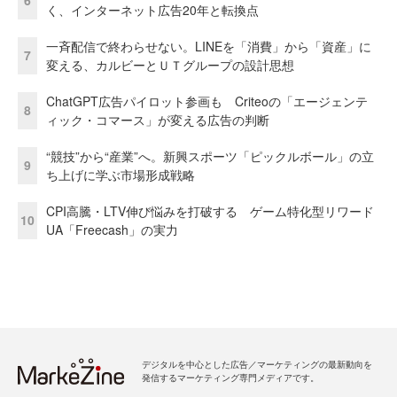
6
く、インターネット広告20年と転換点
一斉配信で終わらせない。LINEを「消費」から「資産」に
7
変える、カルビーとＵＴグループの設計思想
ChatGPT広告パイロット参画も Criteoの「エージェンテ
8
ィック・コマース」が変える広告の判断
“競技”から“産業”へ。新興スポーツ「ピックルボール」の立
9
ち上げに学ぶ市場形成戦略
CPI高騰・LTV伸び悩みを打破する ゲーム特化型リワード
10
UA「Freecash」の実力
デジタルを中心とした広告／マーケティングの最新動向を
発信するマーケティング専門メディアです。