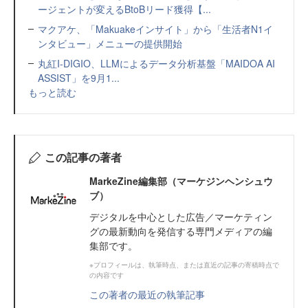
ージェントが変えるBtoBリード獲得【...
マクアケ、「Makuakeインサイト」から「生活者N1イ
ンタビュー」メニューの提供開始
丸紅I-DIGIO、LLMによるデータ分析基盤「MAIDOA AI
ASSIST」を9月1...
もっと読む
この記事の著者
MarkeZine編集部（マーケジンヘンシュウ
ブ）
デジタルを中心とした広告／マーケティン
グの最新動向を発信する専門メディアの編
集部です。
※プロフィールは、執筆時点、または直近の記事の寄稿時点で
の内容です
この著者の最近の執筆記事