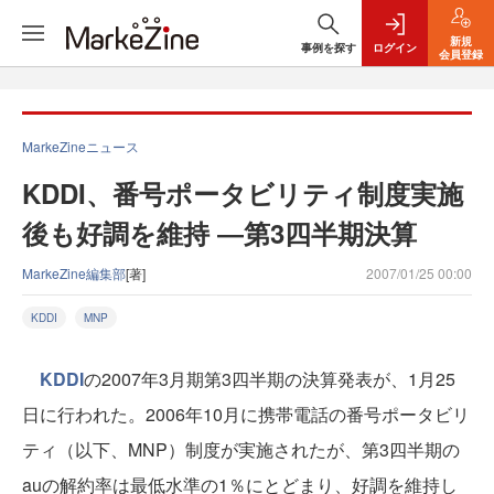
新規
事例を探す
ログイン
会員登録
MarkeZineニュース
KDDI、番号ポータビリティ制度実施
後も好調を維持 ―第3四半期決算
MarkeZine編集部
[著]
2007/01/25 00:00
KDDI
MNP
KDDI
の2007年3月期第3四半期の決算発表が、1月25
日に行われた。2006年10月に携帯電話の番号ポータビリ
ティ（以下、MNP）制度が実施されたが、第3四半期の
auの解約率は最低水準の1％にとどまり、好調を維持し