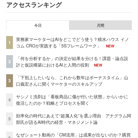
アクセスランキング
今日
月間
実務家マーケターはAIをどこでどう使う？積水ハウス イノ
1
コム CROが実践する「5Sフレームワーク」
NEW
「何を分析するか」の決定が結果を分ける！課題・論点設
2
計と仮説構築におけるAIと人間の役割
NEW
「下剋上したいなら、これから数年はボーナスタイム」山
3
口義宏さんに聞くマーケターのスキルアップ
ヤシノミ洗剤は「看板商品に傷が付いた状態」からいかに
4
復活したのか？戦略とプロセスを聞く
効率化の時代にあえて“超属人化”を選ぶ理由 アナグラム阿
5
部氏が語るAI時代の経営・マネジメント論
なぜショート動画の「CM流用」は成果が出ないのか？購買
6