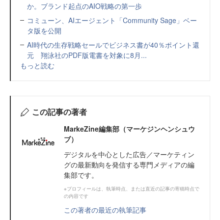
か。ブランド起点のAIO戦略の第一歩
コミューン、AIエージェント「Community Sage」ベー
タ版を公開
AI時代の生存戦略セールでビジネス書が40％ポイント還
元 翔泳社のPDF版電書を対象に8月...
もっと読む
この記事の著者
MarkeZine編集部（マーケジンヘンシュウ
ブ）
デジタルを中心とした広告／マーケティン
グの最新動向を発信する専門メディアの編
集部です。
※プロフィールは、執筆時点、または直近の記事の寄稿時点で
の内容です
この著者の最近の執筆記事