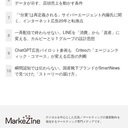
データが示す、店頭売上を動かす条件
「“分業”は再定義される」サイバーエージェント内藤氏に聞
7
く、インターネット広告20年と転換点
一斉配信で終わらせない。LINEを「消費」から「資産」に
8
変える、カルビーとＵＴグループの設計思想
ChatGPT広告パイロット参画も Criteoの「エージェンテ
9
ィック・コマース」が変える広告の判断
瞬間認知では伝わらない。国産靴下ブランドがSmartNews
10
で見つけた「ストーリーの届け方」
デジタルを中心とした広告／マーケティングの最新動向を
発信するマーケティング専門メディアです。