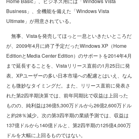
Home Basic」、ビジネス用には「Windows Vista
Business」、全機能を備えた「Windows Vista
Ultimate」が用意されている。
無事、Vistaを発売してほっと一息といきたいところだ
が、2009年4月に終了予定だったWindows XP（Home
EditionとMedia Center Edition）のサポートを2014年4月
まで延長することを、Vistaリリース直前の1月25日に発
表。XPユーザーの多い日本市場への配慮とはいえ、なん
とも微妙なタイミングだ。また、リリース直前に発表さ
れた第2四半期決算では、前年同期比で収益は上回った
ものの、純利益は36億5,300万ドルから26億2,600万ドル
と約28％減少。次の第3四半期の業績予測では、収益は
137億ドルから140億ドルと、第2四半期の125億4,000万
ドルを大幅に上回るものではない。