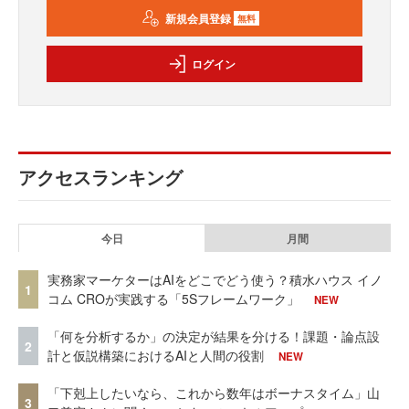
新規会員登録
無料
ログイン
アクセスランキング
今日
月間
実務家マーケターはAIをどこでどう使う？積水ハウス イノ
1
コム CROが実践する「5Sフレームワーク」
NEW
「何を分析するか」の決定が結果を分ける！課題・論点設
2
計と仮説構築におけるAIと人間の役割
NEW
「下剋上したいなら、これから数年はボーナスタイム」山
3