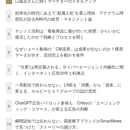
口義宏さんに聞くマーケターのスキルアップ
効率化の時代にあえて“超属人化”を選ぶ理由 アナグラム阿
4
部氏が語るAI時代の経営・マネジメント論
ヤシノミ洗剤は「看板商品に傷が付いた状態」からいかに
5
復活したのか？戦略とプロセスを聞く
なぜショート動画の「CM流用」は成果が出ないのか？購買
6
データが示す、店頭売上を動かす条件
「“分業”は再定義される」サイバーエージェント内藤氏に聞
7
く、インターネット広告20年と転換点
一斉配信で終わらせない。LINEを「消費」から「資産」に
8
変える、カルビーとＵＴグループの設計思想
ChatGPT広告パイロット参画も Criteoの「エージェンテ
9
ィック・コマース」が変える広告の判断
瞬間認知では伝わらない。国産靴下ブランドがSmartNews
10
で見つけた「ストーリーの届け方」