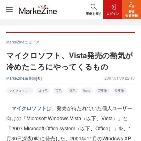
新規
事例を探す
ログイン
会員登録
MarkeZineニュース
マイクロソフト、Vista発売の熱気が
冷めたころにやってくるもの
MarkeZine編集部
[著]
2007/01/30 22:10
マイクロソフト
抜け毛
育毛
発毛
Vista
育毛剤
発毛剤
マイクロソフト
は、発売が待たれていた個人ユーザー
向けの「Microsoft Windows Vista（以下、Vista）」と
「2007 Microsoft Office system（以下、Office）」を、1
月30日深夜0時に発売した。2001年11月のWindows XP