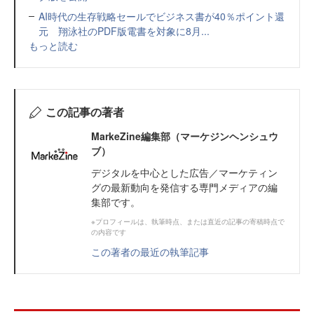
AI時代の生存戦略セールでビジネス書が40％ポイント還
元 翔泳社のPDF版電書を対象に8月...
もっと読む
この記事の著者
MarkeZine編集部（マーケジンヘンシュウ
ブ）
デジタルを中心とした広告／マーケティン
グの最新動向を発信する専門メディアの編
集部です。
※プロフィールは、執筆時点、または直近の記事の寄稿時点で
の内容です
この著者の最近の執筆記事