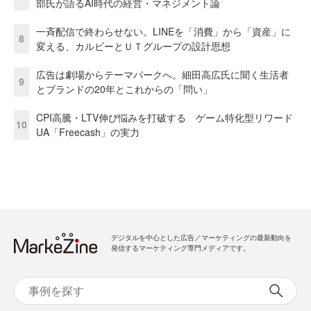
部氏が語るAI時代の経営・マネジメント論
一斉配信で終わらせない。LINEを「消費」から「資産」に
8
変える、カルビーとＵＴグループの設計思想
広告は劇場からテーマパークへ。細田高広氏に聞く生活者
9
とブランドの20年とこれからの「問い」
CPI高騰・LTV伸び悩みを打破する ゲーム特化型リワード
10
UA「Freecash」の実力
デジタルを中心とした広告／マーケティングの最新動向を
発信するマーケティング専門メディアです。