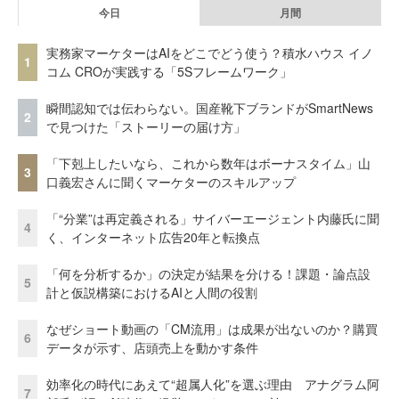
今日
月間
実務家マーケターはAIをどこでどう使う？積水ハウス イノ
1
コム CROが実践する「5Sフレームワーク」
瞬間認知では伝わらない。国産靴下ブランドがSmartNews
2
で見つけた「ストーリーの届け方」
「下剋上したいなら、これから数年はボーナスタイム」山
3
口義宏さんに聞くマーケターのスキルアップ
「“分業”は再定義される」サイバーエージェント内藤氏に聞
4
く、インターネット広告20年と転換点
「何を分析するか」の決定が結果を分ける！課題・論点設
5
計と仮説構築におけるAIと人間の役割
なぜショート動画の「CM流用」は成果が出ないのか？購買
6
データが示す、店頭売上を動かす条件
効率化の時代にあえて“超属人化”を選ぶ理由 アナグラム阿
7