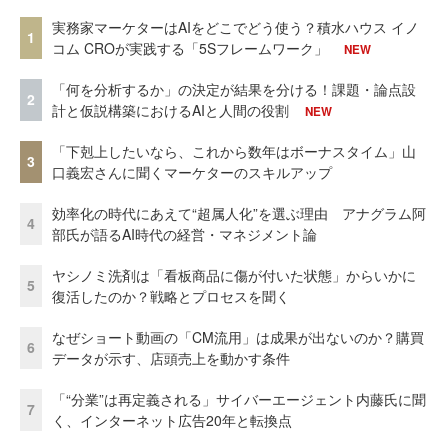
実務家マーケターはAIをどこでどう使う？積水ハウス イノ
1
コム CROが実践する「5Sフレームワーク」
NEW
「何を分析するか」の決定が結果を分ける！課題・論点設
2
計と仮説構築におけるAIと人間の役割
NEW
「下剋上したいなら、これから数年はボーナスタイム」山
3
口義宏さんに聞くマーケターのスキルアップ
効率化の時代にあえて“超属人化”を選ぶ理由 アナグラム阿
4
部氏が語るAI時代の経営・マネジメント論
ヤシノミ洗剤は「看板商品に傷が付いた状態」からいかに
5
復活したのか？戦略とプロセスを聞く
なぜショート動画の「CM流用」は成果が出ないのか？購買
6
データが示す、店頭売上を動かす条件
「“分業”は再定義される」サイバーエージェント内藤氏に聞
7
く、インターネット広告20年と転換点