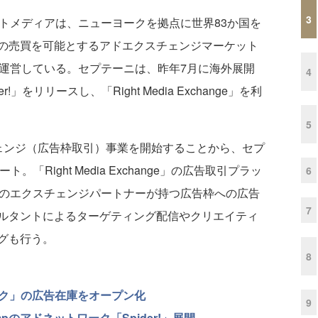
3
イトメディアは、ニューヨークを拠点に世界83か国を
の売買を可能とするアドエクスチェンジマーケット
ange」を運営している。セプテーニは、昨年7月に海外展開
4
をリリースし、「Right Media Exchange」を利
5
ンジ（広告枠取引）事業を開始することから、セプ
。「Right Media Exchange」の広告取引プラッ
6
上のエクスチェンジパートナーが持つ広告枠への広告
7
ルタントによるターゲティング配信やクリエイティ
グも行う。
8
ワーク」の広告在庫をオープン化
9
pのアドネットワーク「Spider!」展開