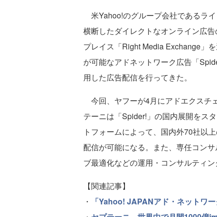
米Yahoo!のグループ会社であるラ
横断したダイレクトなオンライン広告
プレイス「Right Media Exch
が可能なアドネットワーク広告「Spider!」
用した広告配信を行ってきた。
今回、ヤフーが4月にアドエクスチェ
テーニは「Spider!」の国内展開をスタート
トフォームによって、国内外70社以
配信が可能になる。また、専任コンサ
ブ最適化などの運用・コンサルティン
【関連記事】
・
「Yahoo! JAPANアド・ネット
・
セプテーニ、世界中で月間1000億im