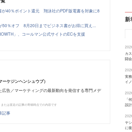
一覧
書が40％ポイント還元 翔泳社のPDF版電書を対象に8
新
本が50％オフ 8月20日までビジネス書がお得に買え...
GROWTH」、コールマン公式サイトのECを支援
2026
カス
闘会
2026
実務
部（マーケジンヘンシュウブ）
イノ
た広告／マーケティングの最新動向を発信する専門メデ
2026
「何
設計
、または直近の記事の寄稿時点での内容です
筆記事
2026
ヤシ
に復