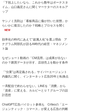
「下剋上したいなら、これから数年はボーナスタ
イム」山口義宏さんに聞くマーケターのスキルア
ップ
ヤシノミ洗剤は「看板商品に傷が付いた状態」か
らいかに復活したのか？戦略とプロセスを聞く
NEW
効率化の時代にあえて“超属人化”を選ぶ理由 ア
ナグラム阿部氏が語るAI時代の経営・マネジメン
ト論
なぜショート動画の「CM流用」は成果が出ない
のか？購買データが示す、店頭売上を動かす条件
「“分業”は再定義される」サイバーエージェント
内藤氏に聞く、インターネット広告20年と転換点
一斉配信で終わらせない。LINEを「消費」から
「資産」に変える、カルビーとＵＴグループの設
計思想
ChatGPT広告パイロット参画も Criteoの「エー
ジェンティック・コマース」が変える広告の判断