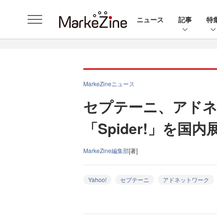
ニュース
記事
特
MarkeZineニュース
セプテーニ、アド
「Spider!」を国内
MarkeZine編集部
[著]
Yahoo!
セプテーニ
アドネットワーク