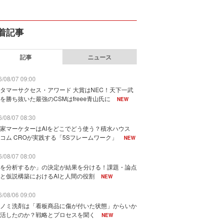
着記事
記事
ニュース
/08/07 09:00
タマーサクセス・アワード 大賞はNEC！天下一武
を勝ち抜いた最強のCSMはfreee青山氏に
NEW
/08/07 08:30
家マーケターはAIをどこでどう使う？積水ハウス
コム CROが実践する「5Sフレームワーク」
NEW
/08/07 08:00
を分析するか」の決定が結果を分ける！課題・論点
と仮説構築におけるAIと人間の役割
NEW
/08/06 09:00
ノミ洗剤は「看板商品に傷が付いた状態」からいか
活したのか？戦略とプロセスを聞く
NEW