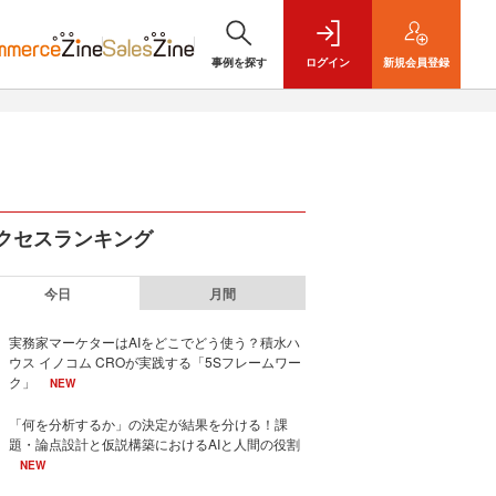
事例を探す
ログイン
新規
会員登録
クセスランキング
今日
月間
実務家マーケターはAIをどこでどう使う？積水ハ
ウス イノコム CROが実践する「5Sフレームワー
ク」
NEW
「何を分析するか」の決定が結果を分ける！課
題・論点設計と仮説構築におけるAIと人間の役割
NEW