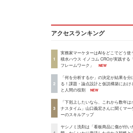
アクセスランキング
実務家マーケターはAIをどこでどう使
1
積水ハウス イノコム CROが実践する「
フレームワーク」
NEW
「何を分析するか」の決定が結果を分
2
る！課題・論点設計と仮説構築における
と人間の役割
NEW
「下剋上したいなら、これから数年は
3
ナスタイム」山口義宏さんに聞くマー
ーのスキルアップ
ヤシノミ洗剤は「看板商品に傷が付い
4
態」からいかに復活したのか？戦略と