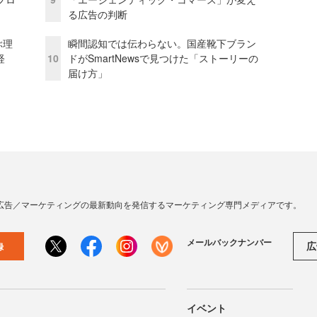
る広告の判断
ぶ理
瞬間認知では伝わらない。国産靴下ブラン
経
10
ドがSmartNewsで見つけた「ストーリーの
届け方」
広告／マーケティングの最新動向を発信するマーケティング専門メディアです。
メールバックナンバー
広
録
イベント