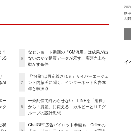
2026
効率
ム阿
う？
なぜショート動画の「CM流用」は成果が出
5S
6
ないのか？購買データが示す、店頭売上を
イ
動かす条件
け
「“分業”は再定義される」サイバーエージェ
AI
7
ント内藤氏に聞く、インターネット広告20
年と転換点
ボー
一斉配信で終わらせない。LINEを「消費」
ケタ
8
から「資産」に変える、カルビーとＵＴグ
ループの設計思想
た状
ChatGPT広告パイロット参画も Criteoの
プロ
9
「エージェンティック・コマース」が変え