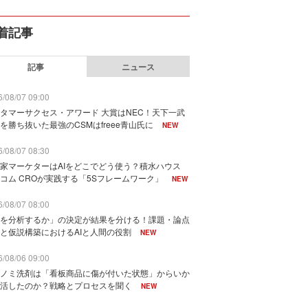
着記事
記事
ニュース
/08/07 09:00
タマーサクセス・アワード 大賞はNEC！天下一武
を勝ち抜いた最強のCSMはfreee青山氏に
NEW
/08/07 08:30
家マーケターはAIをどこでどう使う？積水ハウス
コム CROが実践する「5Sフレームワーク」
NEW
/08/07 08:00
を分析するか」の決定が結果を分ける！課題・論点
と仮説構築におけるAIと人間の役割
NEW
/08/06 09:00
ノミ洗剤は「看板商品に傷が付いた状態」からいか
活したのか？戦略とプロセスを聞く
NEW