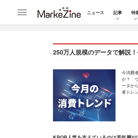
ニュース
記事
特
250万人規模のデータで解説
今消費
か？ 
ータから
者トレ
KPOP人気を支えているのは若年層だ