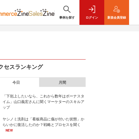
事例を探す
ログイン
新規
会員登録
クセスランキング
今日
月間
「下剋上したいなら、これから数年はボーナスタ
イム」山口義宏さんに聞くマーケターのスキルア
ップ
ヤシノミ洗剤は「看板商品に傷が付いた状態」か
らいかに復活したのか？戦略とプロセスを聞く
NEW