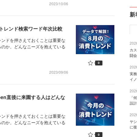
2023/10/06
新
トレンド検索ワード年次比較
ンドを押さえておくことは重要な
2026
るのか、どんなニーズを抱えている
カス
闘会
0
2026
2023/09/06
実務
イノ
2026
en直後に来園する人はどんな
「何
設計
2026
ンドを押さえておくことは重要な
ヤシ
るのか、どんなニーズを抱えている
に復
0