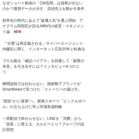
なぜショート動画の「CM流用」は成果が出ない
のか？購買データが示す、店頭売上を動かす条件
効率化の時代にあえて“超属人化”を選ぶ理由 ア
ナグラム阿部氏が語るAI時代の経営・マネジメン
ト論
NEW
「“分業”は再定義される」サイバーエージェント
内藤氏に聞く、インターネット広告20年と転換点
プロも陥る「確証バイアス」を回避して「顧客の
本音」を引き出すには？インタビュー4つのコ
ツ
瞬間認知では伝わらない。国産靴下ブランドが
SmartNewsで見つけた「ストーリーの届け方」
“競技”から“産業”へ。新興スポーツ「ピックルボー
ル」の立ち上げに学ぶ市場形成戦略
一斉配信で終わらせない。LINEを「消費」から
「資産」に変える、カルビーとＵＴグループの設
計思想