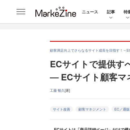
ニュース
記事
特
顧客満足向上でさらなるサイト成長を目指す！～E
ECサイトで提供す
― ECサイト顧客
工藤 暢久
[著]
サイト改善
顧客マネジメント
EC／通販
ECサイトは「商品詳細ページ」だけで構