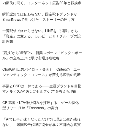
内藤氏に聞く、インターネット広告20年と転換点
瞬間認知では伝わらない。国産靴下ブランドが
SmartNewsで見つけた「ストーリーの届け方」
一斉配信で終わらせない。LINEを「消費」から
「資産」に変える、カルビーとＵＴグループの設
計思想
“競技”から“産業”へ。新興スポーツ「ピックルボー
ル」の立ち上げに学ぶ市場形成戦略
ChatGPT広告パイロット参画も Criteoの「エー
ジェンティック・コマース」が変える広告の判断
事業とCSRは一体である――生涯ブランドを目指
すオルビスが10代に“セルフケア”を教える理由
CPI高騰・LTV伸び悩みを打破する ゲーム特化
型リワードUA「Freecash」の実力
「AIで仕事が速くなっただけで代理店は生き残れ
ない」 米国広告代理店協会が暴く不都合な真実