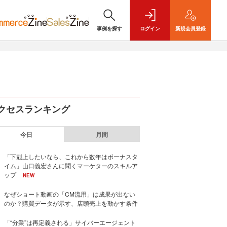
事例を探す
ログイン
新規
会員登録
クセスランキング
今日
月間
「下剋上したいなら、これから数年はボーナスタ
イム」山口義宏さんに聞くマーケターのスキルア
ップ
NEW
なぜショート動画の「CM流用」は成果が出ない
のか？購買データが示す、店頭売上を動かす条件
「“分業”は再定義される」サイバーエージェント