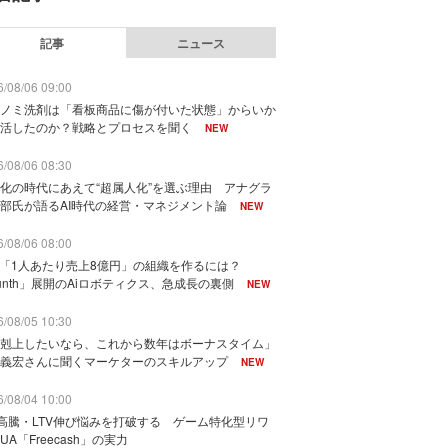
記事
ニュース
/08/06 09:00
ノミ洗剤は「看板商品に傷が付いた状態」からいか
活したのか？戦略とプロセスを聞く
NEW
/08/06 08:30
化の時代にあえて“超属人化”を選ぶ理由 アナグラ
部氏が語るAI時代の経営・マネジメント論
NEW
/08/06 08:00
で「1人あたり売上8億円」の組織を作るには？
unth」展開のAiロボティクス、急成長の裏側
NEW
/08/05 10:30
剋上したいなら、これから数年はボーナスタイム」
義宏さんに聞くマーケターのスキルアップ
NEW
/08/04 10:00
I高騰・LTV伸び悩みを打破する ゲーム特化型リワ
UA「Freecash」の実力