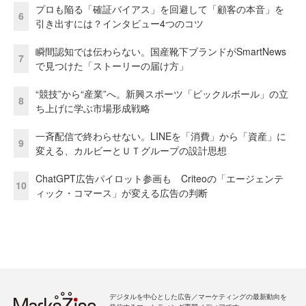
プロも陥る「確証バイアス」を回避して「顧客の本音」を
6
引き出すには？インタビュー4つのコツ
瞬間認知では伝わらない。国産靴下ブランドがSmartNews
7
で見つけた「ストーリーの届け方」
“競技”から“産業”へ。新興スポーツ「ピックルボール」の立
8
ち上げに学ぶ市場形成戦略
一斉配信で終わらせない。LINEを「消費」から「資産」に
9
変える、カルビーとＵＴグループの設計思想
ChatGPT広告パイロット参画も Criteoの「エージェンテ
10
ィック・コマース」が変える広告の判断
デジタルを中心とした広告／マーケティングの最新動向を