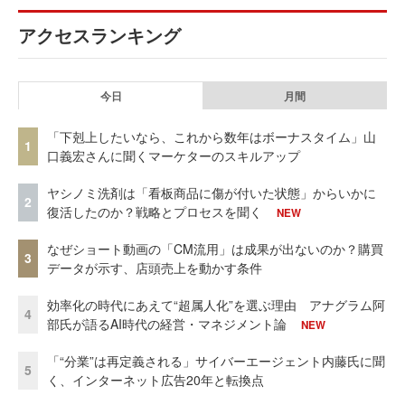
アクセスランキング
今日
月間
「下剋上したいなら、これから数年はボーナスタイム」山
1
口義宏さんに聞くマーケターのスキルアップ
ヤシノミ洗剤は「看板商品に傷が付いた状態」からいかに
2
復活したのか？戦略とプロセスを聞く
NEW
なぜショート動画の「CM流用」は成果が出ないのか？購買
3
データが示す、店頭売上を動かす条件
効率化の時代にあえて“超属人化”を選ぶ理由 アナグラム阿
4
部氏が語るAI時代の経営・マネジメント論
NEW
「“分業”は再定義される」サイバーエージェント内藤氏に聞
5
く、インターネット広告20年と転換点