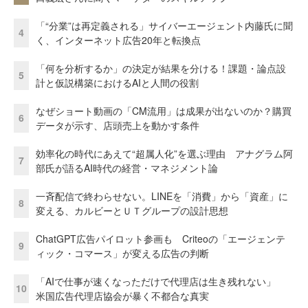
「“分業”は再定義される」サイバーエージェント内藤氏に聞
4
く、インターネット広告20年と転換点
「何を分析するか」の決定が結果を分ける！課題・論点設
5
計と仮説構築におけるAIと人間の役割
なぜショート動画の「CM流用」は成果が出ないのか？購買
6
データが示す、店頭売上を動かす条件
効率化の時代にあえて“超属人化”を選ぶ理由 アナグラム阿
7
部氏が語るAI時代の経営・マネジメント論
一斉配信で終わらせない。LINEを「消費」から「資産」に
8
変える、カルビーとＵＴグループの設計思想
ChatGPT広告パイロット参画も Criteoの「エージェンテ
9
ィック・コマース」が変える広告の判断
「AIで仕事が速くなっただけで代理店は生き残れない」
10
米国広告代理店協会が暴く不都合な真実