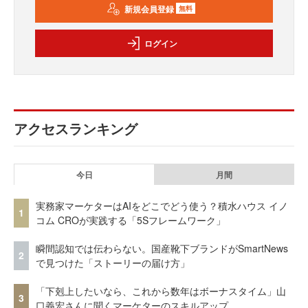
新規会員登録
無料
ログイン
アクセスランキング
今日
月間
実務家マーケターはAIをどこでどう使う？積水ハウス イノ
1
コム CROが実践する「5Sフレームワーク」
瞬間認知では伝わらない。国産靴下ブランドがSmartNews
2
で見つけた「ストーリーの届け方」
「下剋上したいなら、これから数年はボーナスタイム」山
3
口義宏さんに聞くマーケターのスキルアップ