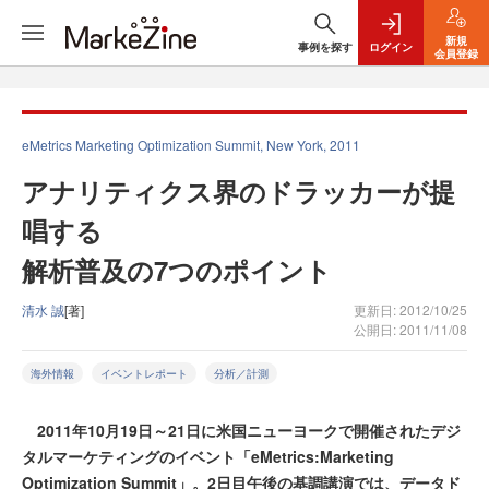
新規
事例を探す
ログイン
会員登録
eMetrics Marketing Optimization Summit, New York, 2011
アナリティクス界のドラッカーが提
唱する
解析普及の7つのポイント
清水 誠
[著]
更新日: 2012/10/25
公開日: 2011/11/08
海外情報
イベントレポート
分析／計測
2011年10月19日～21日に米国ニューヨークで開催されたデジ
タルマーケティングのイベント「eMetrics:Marketing
Optimization Summit」。2日目午後の基調講演では、データド