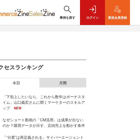
事例を探す
ログイン
新規
会員登録
クセスランキング
今日
月間
「下剋上したいなら、これから数年はボーナスタ
イム」山口義宏さんに聞くマーケターのスキルア
ップ
NEW
なぜショート動画の「CM流用」は成果が出ない
のか？購買データが示す、店頭売上を動かす条件
「“分業”は再定義される」サイバーエージェント