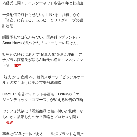
内藤氏に聞く、インターネット広告20年と転換点
一斉配信で終わらせない。LINEを「消費」から
「資産」に変える、カルビーとＵＴグループの設
計思想
瞬間認知では伝わらない。国産靴下ブランドが
SmartNewsで見つけた「ストーリーの届け方」
効率化の時代にあえて“超属人化”を選ぶ理由 ア
ナグラム阿部氏が語るAI時代の経営・マネジメン
ト論
NEW
“競技”から“産業”へ。新興スポーツ「ピックルボー
ル」の立ち上げに学ぶ市場形成戦略
ChatGPT広告パイロット参画も Criteoの「エー
ジェンティック・コマース」が変える広告の判断
ヤシノミ洗剤は「看板商品に傷が付いた状態」か
らいかに復活したのか？戦略とプロセスを聞く
NEW
事業とCSRは一体である――生涯ブランドを目指