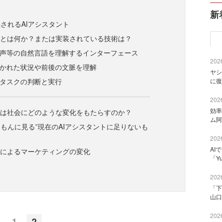
新
されるAIアシスタント
トとは何か？または実装されている技術は？
音声等の自然言語を理解するインターフェース
2026
置かれた状況や前後の文脈を理解
ヤシ
るタスクの判断と実行
に復
2026
効率
トは社会にどのような変化をもたらすのか？
ム阿
もんに見る”現在のAIアシスタントに足りないも
2026
AI
トによるマーケティングの変化
「Y
2026
「下
山口
2026
1
2