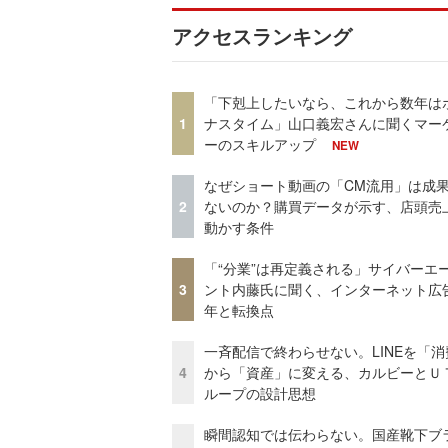
アクセスランキング
「下剋上したいなら、これから数年は
1
ナスタイム」山口義宏さんに聞くマー
ーのスキルアップ
NEW
なぜショート動画の「CM流用」は成
2
ないのか？購買データが示す、店頭売
動かす条件
「“分業”は再定義される」サイバーエ
3
ント内藤氏に聞く、インターネット広告
年と転換点
一斉配信で終わらせない。LINEを「消
4
から「資産」に変える、カルビーとＵ
ループの設計思想
瞬間認知では伝わらない。国産靴下ブ