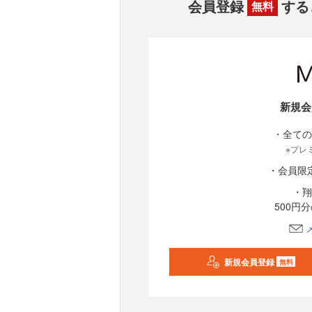
会員登録
する
無料
新規会
・全ての
※プレ
・会員限
・翔
500円
新規会員登録
無料