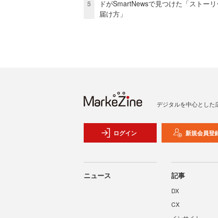
5
ドがSmartNewsで見つけた「ストー
届け方」
デジタルを中心とした
ログイン
新規会員登
ニュース
記事
DX
CX
インサイト