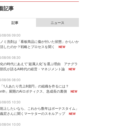
着記事
記事
ニュース
/08/06 09:00
ノミ洗剤は「看板商品に傷が付いた状態」からいか
活したのか？戦略とプロセスを聞く
NEW
/08/06 08:30
化の時代にあえて“超属人化”を選ぶ理由 アナグラ
部氏が語るAI時代の経営・マネジメント論
NEW
/08/06 08:00
で「1人あたり売上8億円」の組織を作るには？
unth」展開のAiロボティクス、急成長の裏側
NEW
/08/05 10:30
剋上したいなら、これから数年はボーナスタイム」
義宏さんに聞くマーケターのスキルアップ
NEW
/08/04 10:00