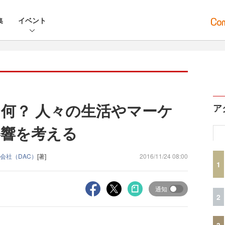
集
イベント
て何？ 人々の生活やマーケ
ア
影響を考える
会社（DAC）
[著]
2016/11/24 08:00
1
通知
2
3