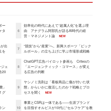
ボー
効率化の時代にあえて“超属人化”を選ぶ理
ケタ
6
由 アナグラム阿部氏が語るAI時代の経
営・マネジメント論
NEW
果が出
“競技”から“産業”へ。新興スポーツ「ピック
7
上を
ルボール」の立ち上げに学ぶ市場形成戦略
ChatGPT広告パイロット参画も Criteoの
ージェ
8
「エージェンティック・コマース」が変え
20
る広告の判断
ヤシノミ洗剤は「看板商品に傷が付いた状
費」
9
態」からいかに復活したのか？戦略とプロ
Ｔグ
セスを聞く
NEW
事業とCSRは一体である――生涯ブランド
ラン
10
を目指すオルビスが10代に“セルフケア”を教