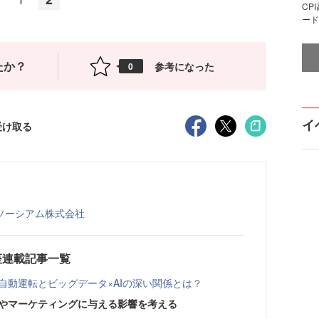
CP
ード
たか？
参考になった
0
イ
受け取る
ソーシアム株式会社
座連載記事一覧
、自動運転とビッグデータ×AIの深い関係とは？
活やマーケティングに与える影響を考える