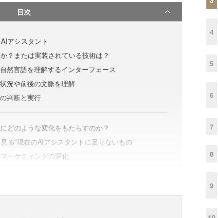
目次
4
AIアシスタント
何か？または実装されている技術は？
5
の自然言語を理解するインターフェース
た状況や前後の文脈を理解
6
クの判断と実行
7
会にどのような変化をもたらすのか？
見る”現在のAIアシスタントに足りないもの”
8
るマーケティングの変化
9
10