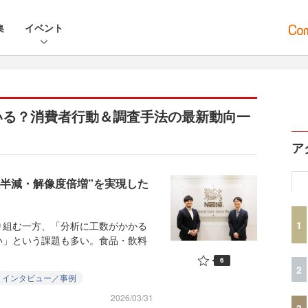
集
イベント
いる？消費者行動＆調査手法の最新動向一
ア
数半減・解像度倍増”を実現した
1
組む一方、「分析に工数がかかる
い」という課題も多い。食品・飲料
6
2
インタビュー／事例
2026/03/31
3