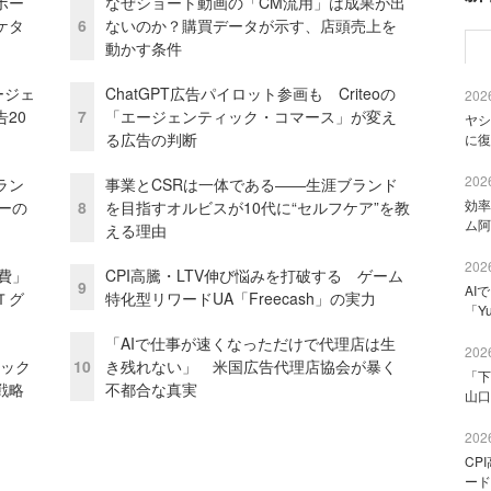
ボー
なぜショート動画の「CM流用」は成果が出
ケタ
6
ないのか？購買データが示す、店頭売上を
動かす条件
ージェ
ChatGPT広告パイロット参画も Criteoの
2026
20
7
「エージェンティック・コマース」が変え
ヤシ
る広告の判断
に復
2026
ラン
事業とCSRは一体である――生涯ブランド
効率
リーの
8
を目指すオルビスが10代に“セルフケア”を教
ム阿
える理由
2026
費」
CPI高騰・LTV伸び悩みを打破する ゲーム
9
AI
Ｔグ
特化型リワードUA「Freecash」の実力
「Y
「AIで仕事が速くなっただけで代理店は生
2026
ピック
10
き残れない」 米国広告代理店協会が暴く
「下
戦略
不都合な真実
山口
2026
CP
ード