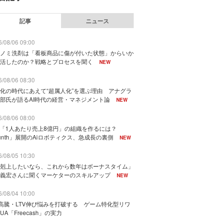
記事
ニュース
/08/06 09:00
ノミ洗剤は「看板商品に傷が付いた状態」からいか
活したのか？戦略とプロセスを聞く
NEW
/08/06 08:30
化の時代にあえて“超属人化”を選ぶ理由 アナグラ
部氏が語るAI時代の経営・マネジメント論
NEW
/08/06 08:00
で「1人あたり売上8億円」の組織を作るには？
unth」展開のAiロボティクス、急成長の裏側
NEW
/08/05 10:30
剋上したいなら、これから数年はボーナスタイム」
義宏さんに聞くマーケターのスキルアップ
NEW
/08/04 10:00
I高騰・LTV伸び悩みを打破する ゲーム特化型リワ
UA「Freecash」の実力