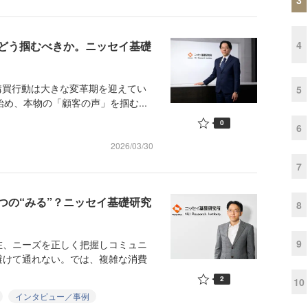
4
をどう掴むべきか。ニッセイ基礎
購買行動は大きな変革期を迎えてい
5
始め、本物の「顧客の声」を掴む...
0
6
2026/03/30
7
つの“みる”？ニッセイ基礎研究
8
9
、ニーズを正しく把握しコミュニ
避けて通れない。では、複雑な消費
2
10
インタビュー／事例