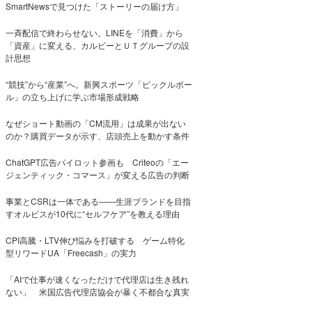
SmartNewsで見つけた「ストーリーの届け方」
一斉配信で終わらせない。LINEを「消費」から
「資産」に変える、カルビーとＵＴグループの設
計思想
“競技”から“産業”へ。新興スポーツ「ピックルボー
ル」の立ち上げに学ぶ市場形成戦略
なぜショート動画の「CM流用」は成果が出ない
のか？購買データが示す、店頭売上を動かす条件
ChatGPT広告パイロット参画も Criteoの「エー
ジェンティック・コマース」が変える広告の判断
事業とCSRは一体である――生涯ブランドを目指
すオルビスが10代に“セルフケア”を教える理由
CPI高騰・LTV伸び悩みを打破する ゲーム特化
型リワードUA「Freecash」の実力
「AIで仕事が速くなっただけで代理店は生き残れ
ない」 米国広告代理店協会が暴く不都合な真実