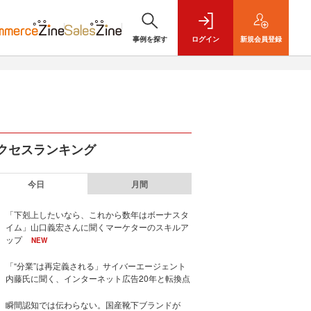
事例を探す
ログイン
新規
会員登録
クセスランキング
今日
月間
「下剋上したいなら、これから数年はボーナスタ
イム」山口義宏さんに聞くマーケターのスキルア
ップ
NEW
「“分業”は再定義される」サイバーエージェント
内藤氏に聞く、インターネット広告20年と転換点
瞬間認知では伝わらない。国産靴下ブランドが