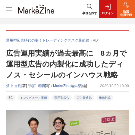
新規
事例を探す
ログイン
会員登録
運用型広告時代の要！トレーディングデスク最前線
（AD）
広告運用実績が過去最高に 8ヵ月で
運用型広告の内製化に成功したディ
ノス・セシールのインハウス戦略
畑中 杏樹
[著] /
関口 達朗
[写] /
MarkeZine編集部
[編]
2020/10/29 10:00
EC
インタビュー／事例
運用型広告
広告最適化
組織戦略