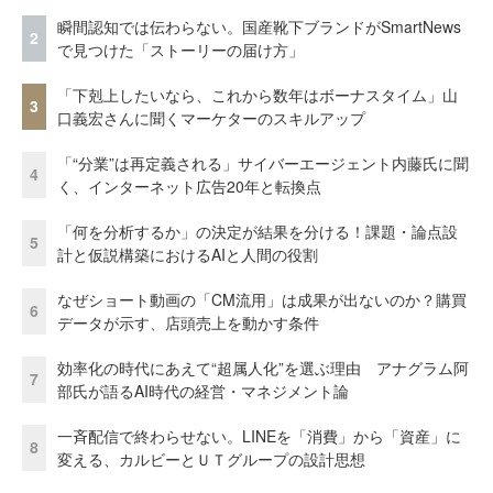
瞬間認知では伝わらない。国産靴下ブランドがSmartNews
2
で見つけた「ストーリーの届け方」
「下剋上したいなら、これから数年はボーナスタイム」山
3
口義宏さんに聞くマーケターのスキルアップ
「“分業”は再定義される」サイバーエージェント内藤氏に聞
4
く、インターネット広告20年と転換点
「何を分析するか」の決定が結果を分ける！課題・論点設
5
計と仮説構築におけるAIと人間の役割
なぜショート動画の「CM流用」は成果が出ないのか？購買
6
データが示す、店頭売上を動かす条件
効率化の時代にあえて“超属人化”を選ぶ理由 アナグラム阿
7
部氏が語るAI時代の経営・マネジメント論
一斉配信で終わらせない。LINEを「消費」から「資産」に
8
変える、カルビーとＵＴグループの設計思想