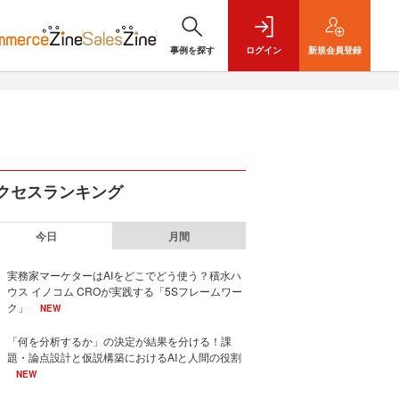
事例を探す
ログイン
新規
会員登録
クセスランキング
今日
月間
実務家マーケターはAIをどこでどう使う？積水ハ
ウス イノコム CROが実践する「5Sフレームワー
ク」
NEW
「何を分析するか」の決定が結果を分ける！課
題・論点設計と仮説構築におけるAIと人間の役割
NEW