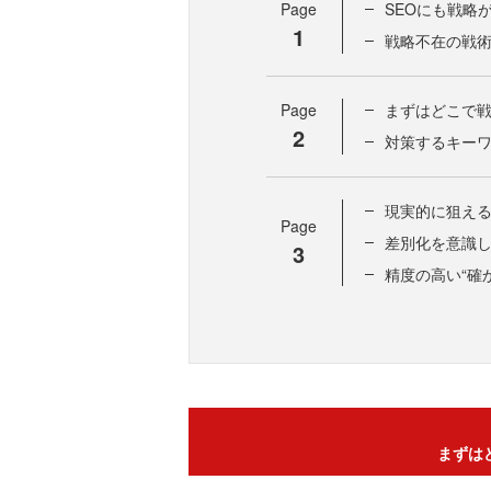
Page
SEOにも戦略
1
戦略不在の戦
Page
まずはどこで
2
対策するキー
現実的に狙え
Page
差別化を意識
3
精度の高い“確
まずは