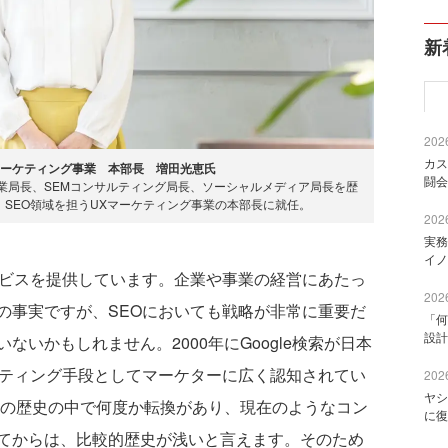
新
2026
カス
Xマーケティング事業 本部長 増田光恵氏
闘会
営業局長、SEMコンサルティング局長、ソーシャルメディア局長を歴
入社、SEO領域を担うUXマーケティング事業の本部長に就任。
2026
実務
イノ
ビスを提供しています。企業や事業の経営にあたっ
2026
の事実ですが、SEOにおいても戦略が非常に重要だ
「何
設計
いかもしれません。2000年にGoogle検索が日本
ケティング手段としてマーケターに広く認知されてい
2026
ヤシ
年の歴史の中で何度か転換があり、現在のようなコン
に復
てからは、比較的歴史が浅いと言えます。そのため