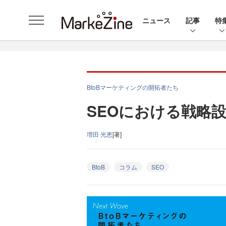
ニュース
記事
特
BtoBマーケティングの開拓者たち
SEOにおける戦略
増田 光恵
[著]
BtoB
コラム
SEO