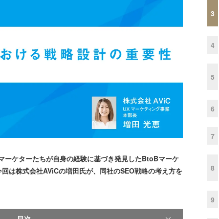
3
4
5
6
7
マーケターたちが自身の経験に基づき発見したBtoBマーケ
8
回は株式会社AViCの増田氏が、同社のSEO戦略の考え方を
9
目次