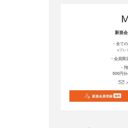
新規会
・全ての
※プレ
・会員限
・翔
500円
新規会員登録
無料