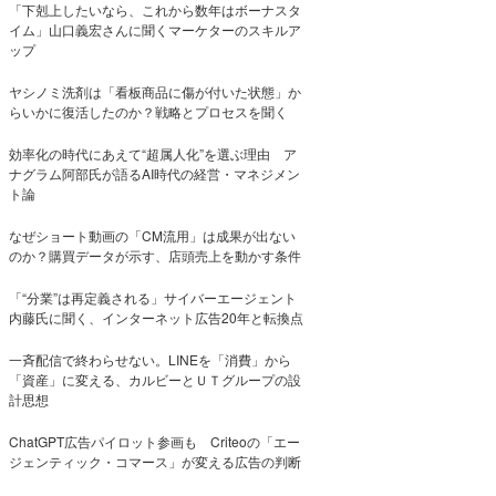
「下剋上したいなら、これから数年はボーナスタ
イム」山口義宏さんに聞くマーケターのスキルア
ップ
ヤシノミ洗剤は「看板商品に傷が付いた状態」か
らいかに復活したのか？戦略とプロセスを聞く
効率化の時代にあえて“超属人化”を選ぶ理由 ア
ナグラム阿部氏が語るAI時代の経営・マネジメン
ト論
なぜショート動画の「CM流用」は成果が出ない
のか？購買データが示す、店頭売上を動かす条件
「“分業”は再定義される」サイバーエージェント
内藤氏に聞く、インターネット広告20年と転換点
一斉配信で終わらせない。LINEを「消費」から
「資産」に変える、カルビーとＵＴグループの設
計思想
ChatGPT広告パイロット参画も Criteoの「エー
ジェンティック・コマース」が変える広告の判断