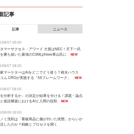
着記事
記事
ニュース
/08/07 09:00
タマーサクセス・アワード 大賞はNEC！天下一武
を勝ち抜いた最強のCSMはfreee青山氏に
NEW
/08/07 08:30
家マーケターはAIをどこでどう使う？積水ハウス
コム CROが実践する「5Sフレームワーク」
NEW
/08/07 08:00
を分析するか」の決定が結果を分ける！課題・論点
と仮説構築におけるAIと人間の役割
NEW
/08/06 09:00
ノミ洗剤は「看板商品に傷が付いた状態」からいか
活したのか？戦略とプロセスを聞く